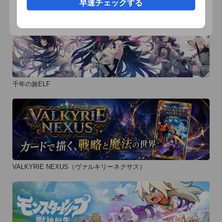
早速チェックする
■おすすめユーザー

恋愛ドラマアプリ「怪盗X恋の予告状」は、こんなアナタにピ
ッタリ

　・映画やドラマは恋愛ものが好き

　・イケメンには目がない

　・恋愛ゲームには興味あるけど、オタクっぽいのはちょっ
千年の旅ELF
と…

　・恋愛（れんあい）ゲームや女子ゲーが好き

そのほか、すべての女性におすすめ！

■アプリ提供会社ボルテージについて

株式会社ボルテージは女性向けストーリー型モバイルコンテン
VALKYRIE NEXUS（ヴァルキリーネクサス）
ツ「恋愛ドラマアプリ」を提供している会社です。

恋愛ドラマアプリは自分がヒロインとなり、好みの相手と理想
の恋愛ストーリーを体験することができます。
