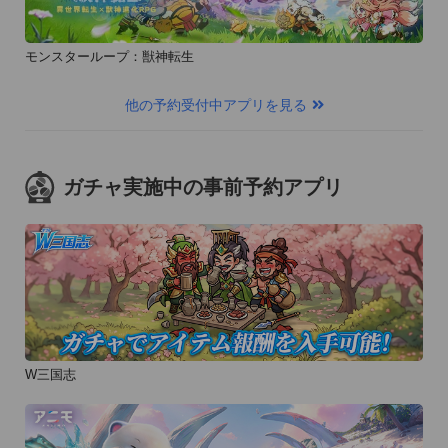
■アプリの質問、不具合報告

ご質問、不具合報告はkaito_app@inq.voltage.co.jpへご連絡を
モンスターループ：獣神転生
お願い致します。

レビュー欄のコメントに対して返信が出来ませんので、ご協力
他の予約受付中アプリを見る
の程、宜しくお願い致します。

--------------------------

ガチャ実施中の事前予約アプリ
【推奨端末】iPhone5S、iPhone5C、iPhone5、iPhone4S、
iPhone4、iPad（第2世代～）、iPad mini、iPod touch第5世代
～

【推奨OS】iOS 6.0～

【非対応端末】iPhone3GS、iPhone3G、iPad（第1世代）、
iPod touch (～第4世代)

--------------------------
W三国志