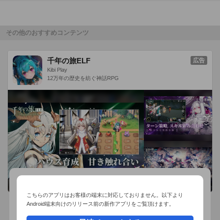
性悪エンジニア、好青年スナイパー、小悪魔二十面相、オレ様
リーダーなど 個性的なキャラクター達が登場します! 

その他のおすすめコンテンツ
■ドラマチックなイラストが多数登場!! 

ストーリーを盛り上げます。 

千年の旅ELF
広告
※プロローグを無料でプレイできます。 

Kibi Play
※本編16話は￥480でプレイできます 

12万年の歴史を紡ぐ神話RPG
■遊び方

ゲームの進め方はとても簡単！

１．アプリを起動して「ストーリーを読む」を押す

２．お気に入りのイケメンを選ぶ

３．ストーリーを読み進めながら、選択肢を選んで、イケメン
との距離を縮めていきます

４．本編のエンディングは全部で2種類！ハッピーエンドを迎
えられるかは、アナタの選択肢次第！

こちらのアプリはお客様の端末に対応しておりません。以下より
５．イケメンとの恋はまだまだ終わらない！

Android端末向けのリリース前の新作アプリをご覧頂けます。
続編や番外編など、甘いストーリーが毎月加されていきます

おすすめ事前予約アプリ