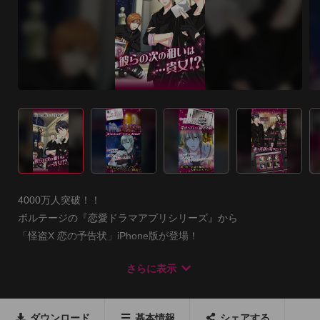
4000万人突破！！

ボルテージの『恋愛ドラマアプリシリーズ』から

「怪盗X 恋の予告状」iPhone版が登場！

さらに表示
■ゲーム説明

世間を賑わしたアノ怪盗団

BFがついに復活！？

ダウンロード
基本情報
シェアする