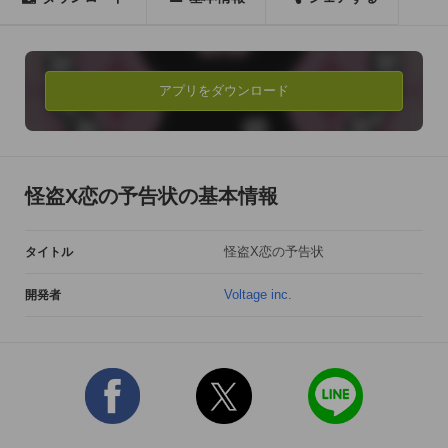
甘いストーリーを続々と追加配信中！！

カレの最新ストーリーを今すぐチェックしよう！

アプリをダウンロード
-------------------------- 

あなたが学芸員として働く博物館に侵入したのは世間を騒がす
怪盗団!?

彼らが狙うのは…貴女!?性悪なハッカー、好青年スナイパー、
怪盗X恋の予告状の基本情報
フェロモン系二十面相、

オレ様リーダーなど個性な怪盗達とスリリングな恋をしよう。

怪盗X恋の予告状
タイトル
-------------------------- 

Voltage inc.
開発者
■選択肢で変わるエンディング 

ゲーム中の選択肢で、彼らとの距離が急接近!! エンディングは
「グッドエンド」と「ハッピーエンド」の2種類。

アナタの選択次第で結末が変わります! 

■魅力的なキャラクターたち 
