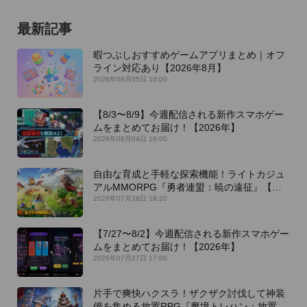
最新記事
暇つぶしおすすめゲームアプリまとめ｜オフ
ライン対応あり【2026年8月】
2026年08月05日 10:00
【8/3〜8/9】今週配信される新作スマホゲー
ムをまとめてお届け！【2026年】
2026年08月04日 16:00
自由な育成と手軽な探索機能！ライトカジュ
アルMMORPG『勇者連盟：暁の遠征』【最
新作PICKUP】
2026年07月28日 18:20
【7/27〜8/2】今週配信される新作スマホゲー
ムをまとめてお届け！【2026年】
2026年07月27日 17:00
片手で爽快ハクスラ！ザクザク討伐して神装
備を集める放置RPG『魔境トレハン：放置で