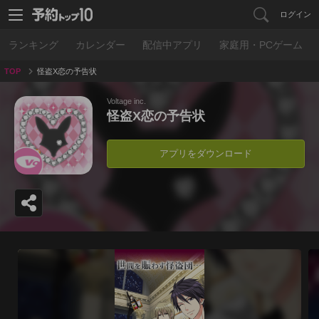
ログイン
ランキング
カレンダー
配信中アプリ
家庭用・PCゲーム
TOP
怪盗X恋の予告状
Voltage inc.
怪盗X恋の予告状
アプリをダウンロード