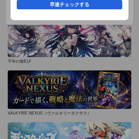
・オンラインで仲間との協力プレイ／同時プレイを楽しみたい

早速チェックする
おすすめ事前予約アプリ
・ド派手な本格3DアクションRPGを無料で楽しみたい

・リアルタイムMMORPGならではの緊張感を楽しみたい

・同時プレイでレイドモンスターとの緊迫のバトルアクション
を楽しみたい

・爽快な剣と魔法のオンライン世界・ダンジョンを楽しみたい

・ファンタジー大好き！ネトゲ大好き！

千年の旅ELF
【ストーリー】

「神」と呼ばれる存在が生み出した「世界」というシステム
は、常に不完全なもの。

小さな「ゆがみ」が蓄積し、そしてこの世界は今、滅びへと向
かっている。

そしていま。

VALKYRIE NEXUS（ヴァルキリーネクサス）
何者も見たことのない、異形の存在が現れた。

それは自己増殖するゆがみ。

この世界を終わりに導くゆがみ。
