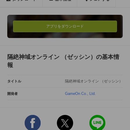
　　※iPad mini(第一世代)は除く

　　※iPod touchでは遊べません

　・iOS 7.1.2以降が必要

　iPhone 5 / iPhone 5c をお使いの場合、

アプリをダウンロード
　グラフィック設定を「低」に設定することを

　おすすめいたします。

=================================

隔絶神域オンライン （ゼッシン）の基本情
滅びゆく世界を救う4人同時プレイ(フォーマンセル)MMORPG

報
「隔絶神域オンライン 」略して「ゼッシン」

隔絶神域オンライン （ゼッシン）
タイトル
■4人同時プレイ(フォーマンセル)が世界を救う

1人では困難な敵も、協力プレイで仲間と繋がり爽快に撃破し
GameOn Co., Ltd.
開発者
よう。

全国のプレイヤーとリアルタイムで連携してダンジョンを攻
略！

巨大レイドモンスターに挑め！
