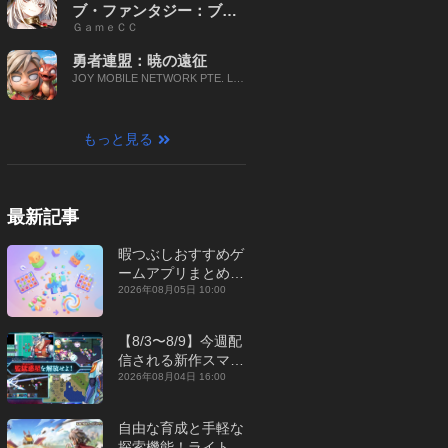
ブ・ファンタジー：ブレ
ＧａｍｅＣＣ
イブ X
勇者連盟：暁の遠征
JOY MOBILE NETWORK PTE. LT
D.
もっと見る
最新記事
暇つぶしおすすめゲ
ームアプリまとめ｜
オフライン対応あり
2026年08月05日 10:00
【2026年8月】
【8/3〜8/9】今週配
信される新作スマホ
ゲームをまとめてお
2026年08月04日 16:00
届け！【2026年】
自由な育成と手軽な
探索機能！ライトカ