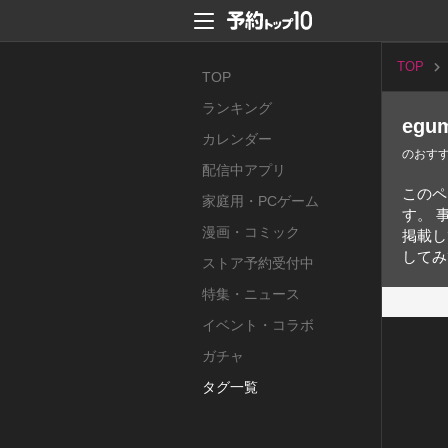
TOP
TOP
ランキング
egu
カレンダー
のおす
配信中アプリ
このペ
家庭用・PCゲーム
す。 
漫画・コミック
掲載し
してみ
ストア予約受付中
特集・ニュース
イベント・コラボ
ガチャ
タグ一覧