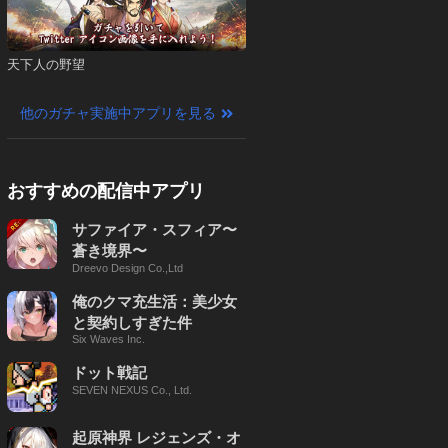
天下人の野望
他のガチャ実施中アプリを見る
おすすめの配信中アプリ
サファイア・スフィア〜
蒼き境界〜
Dreevo Design Co.,Ltd
俺のクマ充生活：美少女
と契約しすぎた件
Six Waves Inc.
ドット戦記
SEVEN NEXUS Co., Ltd.
起原神界 レジェンズ・オ