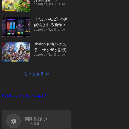
ジュアルMMORPG
2026年07月28日 18:20
『勇者連盟：暁の遠
征』【最新作PICKU
【7/27〜8/2】今週
P】
配信される新作スマ
ホゲームをまとめて
2026年07月27日 17:00
お届け！【2026
年】
片手で爽快ハクス
ラ！ザクザク討伐し
て神装備を集める放
2026年07月14日 17:00
置RPG『魔境トレハ
ン：放置で神装備』
【最新作PICKUP】
もっと見る
Posts by @yoyakutop10
開発者様向け
アプリ掲載