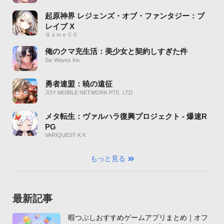
起原神界 レジェンズ・オブ・ファンタジー：ブ
レイブ X
ＧａｍｅＣＣ
俺のクマ充生活：美少女と契約しすぎた件
Six Waves Inc.
勇者連盟：暁の遠征
JOY MOBILE NETWORK PTE. LTD.
メタ転生：ヴァルハラ復興プロジェクト - 爆速R
PG
VARIQUEST K K
もっと見る
最新記事
暇つぶしおすすめゲームアプリまとめ｜オフ