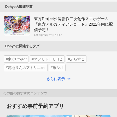
Dohyoの関連記事
東方Project公認新作二次創作スマホゲーム
『東方アルカディアレコード』2022年内に配
信予定！
2022年05月27日 12:20
Dohyoに関連するタグ
#東方Project
#マツモトトモヨヒ
#ふらすこ
#河地りんのアトリエch.
#朱シオ
さらに表示
その他のおすすめコンテンツ
おすすめ事前予約アプリ