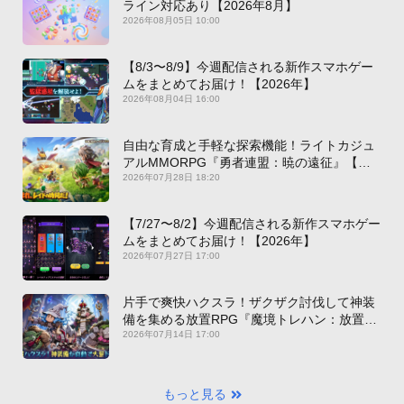
ライン対応あり【2026年8月】
2026年08月05日 10:00
【8/3〜8/9】今週配信される新作スマホゲー
ムをまとめてお届け！【2026年】
2026年08月04日 16:00
自由な育成と手軽な探索機能！ライトカジュ
アルMMORPG『勇者連盟：暁の遠征』【最
新作PICKUP】
2026年07月28日 18:20
【7/27〜8/2】今週配信される新作スマホゲー
ムをまとめてお届け！【2026年】
2026年07月27日 17:00
片手で爽快ハクスラ！ザクザク討伐して神装
備を集める放置RPG『魔境トレハン：放置で
神装備』【最新作PICKUP】
2026年07月14日 17:00
もっと見る