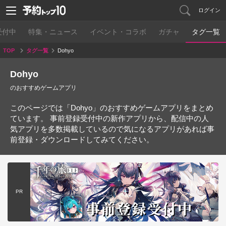
ログイン
受付中
特集・ニュース
イベント・コラボ
ガチャ
タグ一覧
TOP
タグ一覧
Dohyo
Dohyo
のおすすめゲームアプリ
このページでは「Dohyo」のおすすめゲームアプリをまとめ
ています。 事前登録受付中の新作アプリから、配信中の人
気アプリを多数掲載しているので気になるアプリがあれば事
前登録・ダウンロードしてみてください。
PR