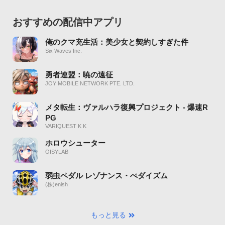
おすすめの配信中アプリ
俺のクマ充生活：美少女と契約しすぎた件
Six Waves Inc.
勇者連盟：暁の遠征
JOY MOBILE NETWORK PTE. LTD.
メタ転生：ヴァルハラ復興プロジェクト - 爆速R
PG
VARIQUEST K K
ホロウシューター
OISYLAB
弱虫ペダル レゾナンス・ぺダイズム
(株)enish
もっと見る