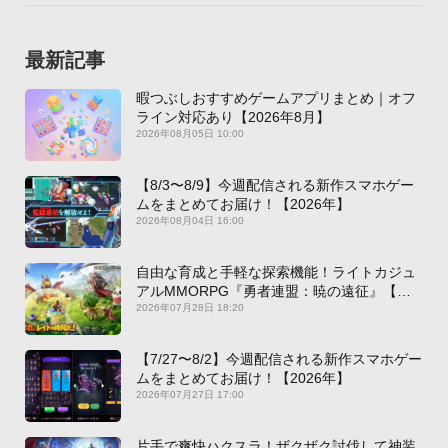
最新記事
暇つぶしおすすめゲームアプリまとめ｜オフ
ライン対応あり【2026年8月】
2026年08月05日 10:00
【8/3〜8/9】今週配信される新作スマホゲー
ムをまとめてお届け！【2026年】
2026年08月04日 16:00
自由な育成と手軽な探索機能！ライトカジュ
アルMMORPG『勇者連盟：暁の遠征』【最
新作PICKUP】
2026年07月28日 18:20
【7/27〜8/2】今週配信される新作スマホゲー
ムをまとめてお届け！【2026年】
2026年07月27日 17:00
片手で爽快ハクスラ！ザクザク討伐して神装