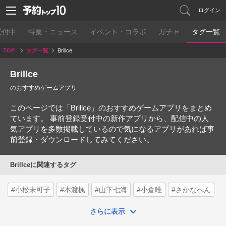
ログイン
受付中
特集・ニュース
イベント・コラボ
ガチャ
タグ一覧
TOP
タグ一覧
Brillce
Brillce
のおすすめゲームアプリ
このページでは「Brillce」のおすすめゲームアプリをまとめ
ています。 事前登録受付中の新作アプリから、配信中の人
気アプリを多数掲載しているので気になるアプリがあれば事
前登録・ダウンロードしてみてください。
Brillceに関連するタグ
#小松未可子
#本渡楓
#山下七海
#小倉唯
#さかなへん
さらに表示