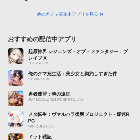
他のガチャ実施中アプリを見る
おすすめの配信中アプリ
起原神界 レジェンズ・オブ・ファンタジー：ブ
レイブ X
ＧａｍｅＣＣ
俺のクマ充生活：美少女と契約しすぎた件
Six Waves Inc.
勇者連盟：暁の遠征
JOY MOBILE NETWORK PTE. LTD.
メタ転生：ヴァルハラ復興プロジェクト - 爆速R
PG
VARIQUEST K K
ドット戦記