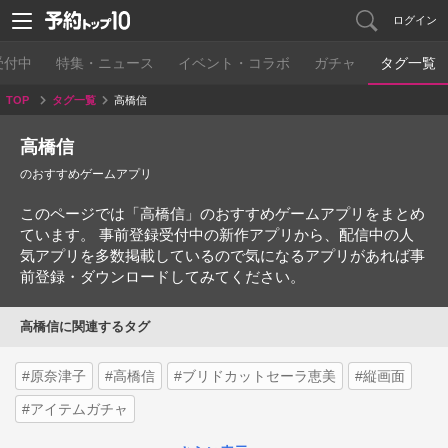
ログイン
受付中
特集・ニュース
イベント・コラボ
ガチャ
タグ一覧
TOP
タグ一覧
高橋信
高橋信
のおすすめゲームアプリ
このページでは「高橋信」のおすすめゲームアプリをまとめ
ています。 事前登録受付中の新作アプリから、配信中の人
気アプリを多数掲載しているので気になるアプリがあれば事
前登録・ダウンロードしてみてください。
高橋信に関連するタグ
#原奈津子
#高橋信
#ブリドカットセーラ恵美
#縦画面
#アイテムガチャ