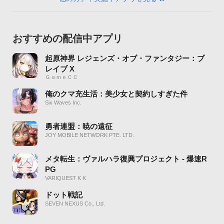
おすすめの配信中アプリ
起原神界 レジェンズ・オブ・ファンタジー：ブ
レイブ X
ＧａｍｅＣＣ
俺のクマ充生活：美少女と契約しすぎた件
Six Waves Inc.
勇者連盟：暁の遠征
JOY MOBILE NETWORK PTE. LTD.
メタ転生：ヴァルハラ復興プロジェクト - 爆速R
PG
VARIQUEST K K
ドット戦記
SEVEN NEXUS Co., Ltd.