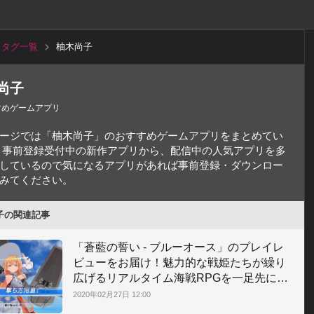
タグ一覧
柚木尚子
尚子
すめゲームアプリ
ージでは「柚木尚子」のおすすめゲームアプリをまとめてい
 事前登録受付中の新作アプリから、配信中の人気アプリを多
しているので気になるアプリがあれば事前登録・ダウンロー
みてください。
子の関連記事
「蒼藍の誓い - ブルーオース」のプレイレ
ビューをお届け！魅力的な戦姫たちが繰り
広げるリアルタイム海戦RPGを一足先に体
験しました！
2020年02月27日 12:00