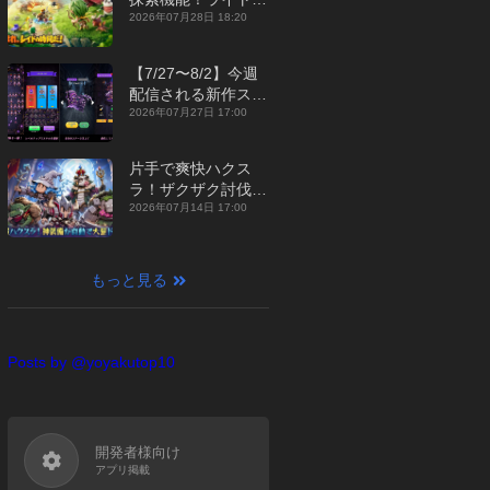
ジュアルMMORPG
2026年07月28日 18:20
『勇者連盟：暁の遠
征』【最新作PICKU
【7/27〜8/2】今週
P】
配信される新作スマ
ホゲームをまとめて
2026年07月27日 17:00
お届け！【2026
年】
片手で爽快ハクス
ラ！ザクザク討伐し
て神装備を集める放
2026年07月14日 17:00
置RPG『魔境トレハ
ン：放置で神装備』
【最新作PICKUP】
もっと見る
Posts by @yoyakutop10
開発者様向け
アプリ掲載