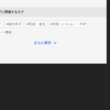
子に関連するタグ
ド
#柚木尚子
#育成・進化
#対戦（バトル）・PVP
ット機能
さらに表示