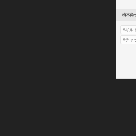
柚木尚
#ギル
#チャ