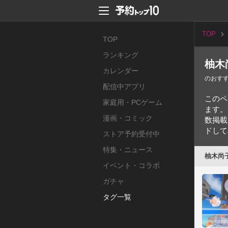
TOP
TOP
ランキング
柚木
カレンダー
のおす
配信中アプリ
このペ
家庭用・PCゲーム
ます。
漫画・コミック
数掲載
ドして
ストア予約受付中
特集・ニュース
柚木尚
イベント・コラボ
ガチャ
タグ一覧