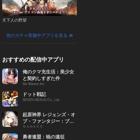
天下人の野望
他のガチャ実施中アプリを見る
おすすめの配信中アプリ
俺のクマ充生活：美少女
と契約しすぎた件
Six Waves Inc.
ドット戦記
SEVEN NEXUS Co., Ltd.
起原神界 レジェンズ・オ
ブ・ファンタジー：ブレ
ＧａｍｅＣＣ
イブ X
勇者連盟：暁の遠征