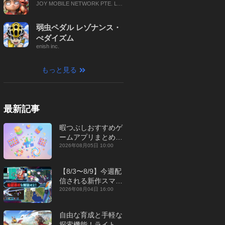
JOY MOBILE NETWORK PTE. LT
D.
弱虫ペダル レゾナンス・
ぺダイズム
enish inc.
もっと見る
最新記事
暇つぶしおすすめゲ
ームアプリまとめ｜
オフライン対応あり
2026年08月05日 10:00
【2026年8月】
【8/3〜8/9】今週配
信される新作スマホ
ゲームをまとめてお
2026年08月04日 16:00
届け！【2026年】
自由な育成と手軽な
探索機能！ライトカ