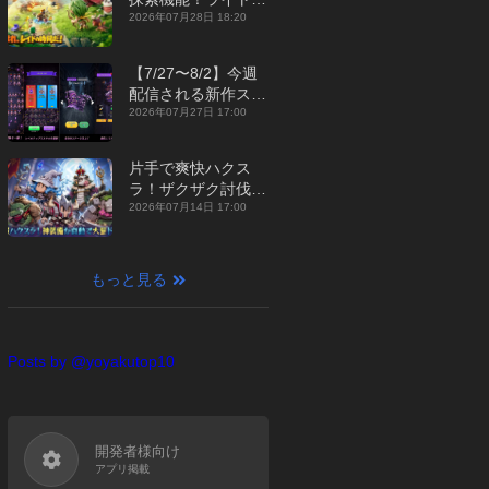
ジュアルMMORPG
2026年07月28日 18:20
『勇者連盟：暁の遠
征』【最新作PICKU
【7/27〜8/2】今週
P】
配信される新作スマ
ホゲームをまとめて
2026年07月27日 17:00
お届け！【2026
年】
片手で爽快ハクス
ラ！ザクザク討伐し
て神装備を集める放
2026年07月14日 17:00
置RPG『魔境トレハ
ン：放置で神装備』
【最新作PICKUP】
もっと見る
Posts by @yoyakutop10
開発者様向け
アプリ掲載