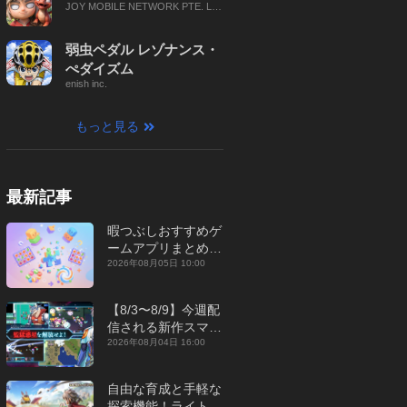
JOY MOBILE NETWORK PTE. LT
D.
弱虫ペダル レゾナンス・
ぺダイズム
enish inc.
もっと見る
最新記事
暇つぶしおすすめゲ
ームアプリまとめ｜
オフライン対応あり
2026年08月05日 10:00
【2026年8月】
【8/3〜8/9】今週配
信される新作スマホ
ゲームをまとめてお
2026年08月04日 16:00
届け！【2026年】
自由な育成と手軽な
探索機能！ライトカ