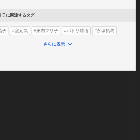
リ子に関連するタグ
晶子
#室元気
#東内マリ子
#バトリ勝悟
#永塚拓馬
さらに表示