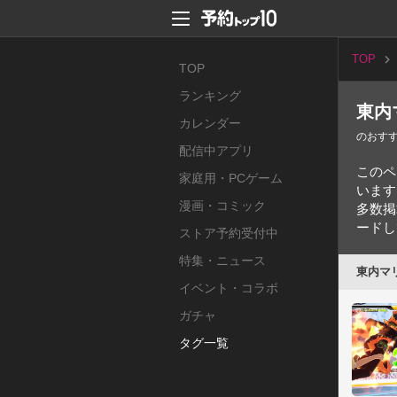
TOP
TOP
ランキング
東内
カレンダー
のおす
配信中アプリ
このペ
家庭用・PCゲーム
います
漫画・コミック
多数掲
ードし
ストア予約受付中
特集・ニュース
東内マ
イベント・コラボ
ガチャ
タグ一覧