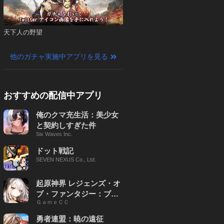
天下人の野望
他のガチャ実施中アプリを見る
おすすめの配信中アプリ
俺のクマ充生活：美少女
と契約しすぎた件
Six Waves Inc.
ドット戦記
SEVEN NEXUS Co., Ltd.
起原神界 レジェンズ・オ
ブ・ファンタジー：ブレ
ＧａｍｅＣＣ
イブ X
勇者連盟：暁の遠征