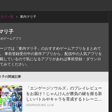
タグ一覧
東内マリ子
マリ子
すめゲームアプリ
ージでは「東内マリ子」のおすすめゲームアプリをまとめて
。 事前登録受付中の新作アプリから、配信中の人気アプリを
載しているので気になるアプリがあれば事前登録・ダウンロ
てみてください。
リ子の関連記事
「エンゲージソウルズ」のプレイレビュー
をお届け！じゃんけんが勝負の鍵を握る新
しいバトルやキャラを育成するトレーニン
グなど注目のゲームシステムを解説！
2020年04月28日 11:00