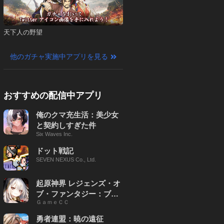
天下人の野望
他のガチャ実施中アプリを見る
おすすめの配信中アプリ
俺のクマ充生活：美少女
と契約しすぎた件
Six Waves Inc.
ドット戦記
SEVEN NEXUS Co., Ltd.
起原神界 レジェンズ・オ
ブ・ファンタジー：ブレ
ＧａｍｅＣＣ
イブ X
勇者連盟：暁の遠征