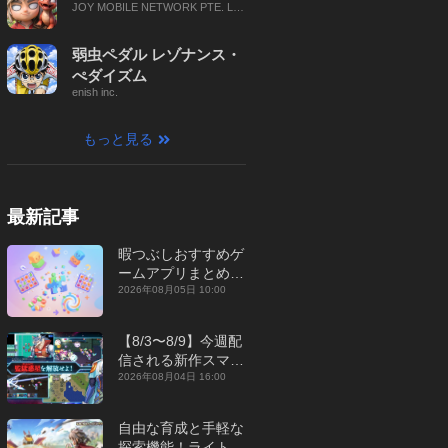
JOY MOBILE NETWORK PTE. LT
D.
弱虫ペダル レゾナンス・
ぺダイズム
enish inc.
もっと見る
最新記事
暇つぶしおすすめゲ
ームアプリまとめ｜
オフライン対応あり
2026年08月05日 10:00
【2026年8月】
【8/3〜8/9】今週配
信される新作スマホ
ゲームをまとめてお
2026年08月04日 16:00
届け！【2026年】
自由な育成と手軽な
探索機能！ライトカ