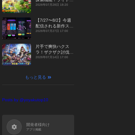
ジュアルMMORPG
2026年07月28日 18:20
『勇者連盟：暁の遠
征』【最新作PICKU
【7/27〜8/2】今週
P】
配信される新作スマ
ホゲームをまとめて
2026年07月27日 17:00
お届け！【2026
年】
片手で爽快ハクス
ラ！ザクザク討伐し
て神装備を集める放
2026年07月14日 17:00
置RPG『魔境トレハ
ン：放置で神装備』
【最新作PICKUP】
もっと見る
Posts by @yoyakutop10
開発者様向け
アプリ掲載