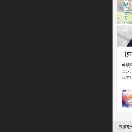
【狂
竜族の
コン
広瀬竜