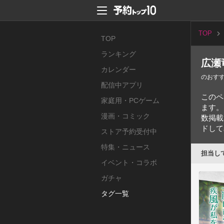
TOP
TOP
ランキング
広瀬
カレンダー
のおす
配信中アプリ
このペ
家庭用・PCゲーム
ます。
漫画・コミック
数掲載
ドして
ストア予約受付中
特集・ニュース
担当し
イベント・コラボ
ガチャ
タグ一覧