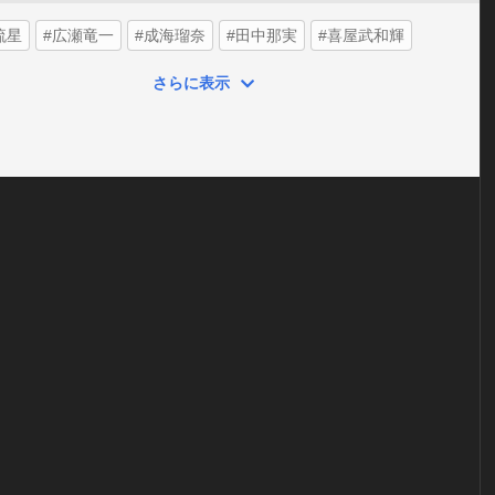
流星
#広瀬竜一
#成海瑠奈
#田中那実
#喜屋武和輝
さらに表示