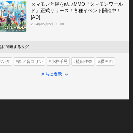
タマモンと絆を結ぶMMO『タマモンワール
ド』正式リリース！各種イベント開催中！
[AD]
2024年05月22日 16:00
晃に関連するタグ
パンダ
#鈴ノ音コリン
#小林千晃
#植田佳奈
#横画面
さらに表示