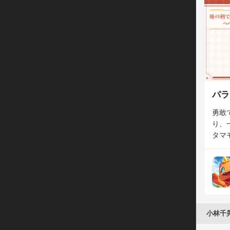
パラ
勇敢
り、
タマ
信念
もい
す。
小林千