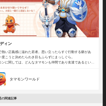
ディン
で熱い正義感に溢れた若者。思い立ったらすぐ行動する癖があ
一度こうと決めたらわき目もふらずにまっしぐら。

モンに関しては、どんなタマモンも仲間であり友達であるという
を持っており、彼らが傷つくのなら自分が代わりに盾となること
とわない。タマモンを悪用する存在に対して激しい怒りを燃や
タマモンワールド
晃の関連記事