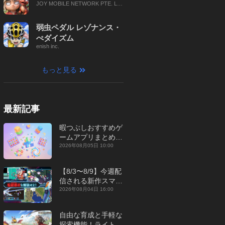
JOY MOBILE NETWORK PTE. LT
D.
弱虫ペダル レゾナンス・
ぺダイズム
enish inc.
もっと見る
最新記事
暇つぶしおすすめゲ
ームアプリまとめ｜
オフライン対応あり
2026年08月05日 10:00
【2026年8月】
【8/3〜8/9】今週配
信される新作スマホ
ゲームをまとめてお
2026年08月04日 16:00
届け！【2026年】
自由な育成と手軽な
探索機能！ライトカ