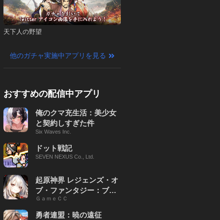
天下人の野望
他のガチャ実施中アプリを見る
おすすめの配信中アプリ
俺のクマ充生活：美少女
と契約しすぎた件
Six Waves Inc.
ドット戦記
SEVEN NEXUS Co., Ltd.
起原神界 レジェンズ・オ
ブ・ファンタジー：ブレ
ＧａｍｅＣＣ
イブ X
勇者連盟：暁の遠征