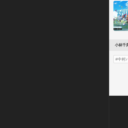
小林千
#中村