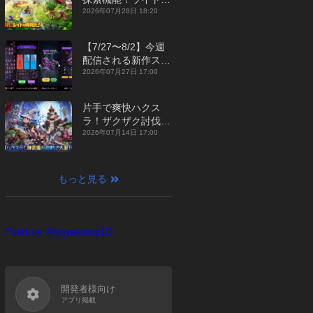
ジュアルMMORPG
2026年07月28日 18:20
『勇者連盟：暁の遠
征』【最新作PICKU
【7/27〜8/2】今週
P】
配信される新作スマ
ホゲームをまとめて
2026年07月27日 17:00
お届け！【2026
年】
片手で爽快ハクス
ラ！ザクザク討伐し
て神装備を集める放
2026年07月14日 17:00
置RPG『魔境トレハ
ン：放置で神装備』
【最新作PICKUP】
もっと見る
Posts by @yoyakutop10
開発者様向け
アプリ掲載