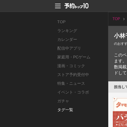
TOP
TOP
ランキング
小林
カレンダー
のおす
配信中アプリ
このペ
家庭用・PCゲーム
ます。
漫画・コミック
数掲載
ドして
ストア予約受付中
特集・ニュース
担当し
イベント・コラボ
ガチャ
タグ一覧