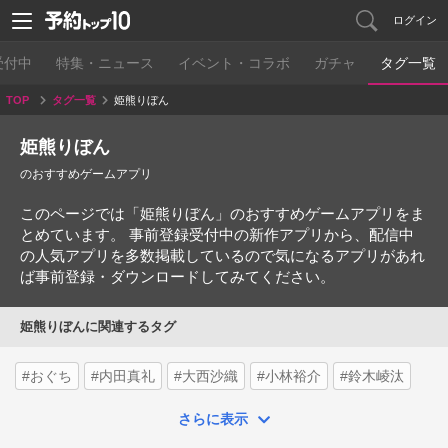
ログイン
受付中
特集・ニュース
イベント・コラボ
ガチャ
タグ一覧
TOP
タグ一覧
姫熊りぼん
姫熊りぼん
のおすすめゲームアプリ
このページでは「姫熊りぼん」のおすすめゲームアプリをま
とめています。 事前登録受付中の新作アプリから、配信中
の人気アプリを多数掲載しているので気になるアプリがあれ
ば事前登録・ダウンロードしてみてください。
姫熊りぼんに関連するタグ
#おぐち
#内田真礼
#大西沙織
#小林裕介
#鈴木崚汰
さらに表示