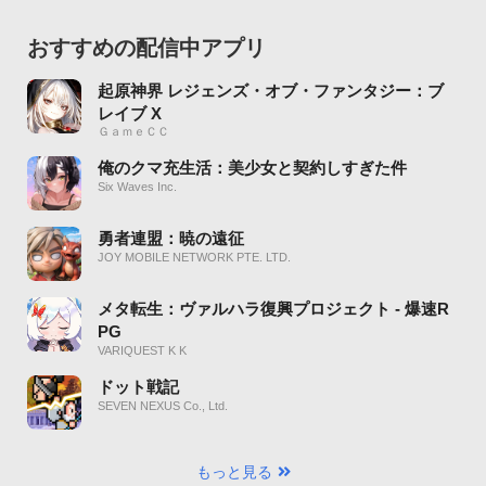
おすすめの配信中アプリ
起原神界 レジェンズ・オブ・ファンタジー：ブ
レイブ X
ＧａｍｅＣＣ
俺のクマ充生活：美少女と契約しすぎた件
Six Waves Inc.
勇者連盟：暁の遠征
JOY MOBILE NETWORK PTE. LTD.
メタ転生：ヴァルハラ復興プロジェクト - 爆速R
PG
VARIQUEST K K
ドット戦記
SEVEN NEXUS Co., Ltd.
もっと見る