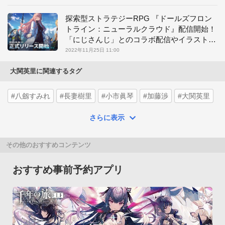
探索型ストラテジーRPG 『ドールズフロン
トライン：ニューラルクラウド』配信開始！
「にじさんじ」とのコラボ配信やイラストコ
ンテスト開催！
2022年11月25日 11:00
大関英里に関連するタグ
#八劔すみれ
#長妻樹里
#小市眞琴
#加藤渉
#大関英里
さらに表示
その他のおすすめコンテンツ
おすすめ事前予約アプリ