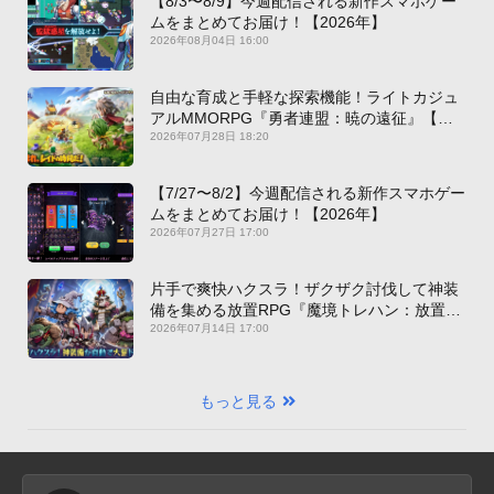
【8/3〜8/9】今週配信される新作スマホゲー
ムをまとめてお届け！【2026年】
2026年08月04日 16:00
自由な育成と手軽な探索機能！ライトカジュ
アルMMORPG『勇者連盟：暁の遠征』【最
新作PICKUP】
2026年07月28日 18:20
【7/27〜8/2】今週配信される新作スマホゲー
ムをまとめてお届け！【2026年】
2026年07月27日 17:00
片手で爽快ハクスラ！ザクザク討伐して神装
備を集める放置RPG『魔境トレハン：放置で
神装備』【最新作PICKUP】
2026年07月14日 17:00
もっと見る