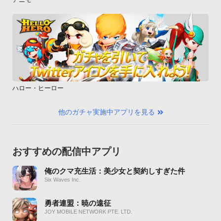
ハロー・ヒーロー
他のガチャ実施中アプリを見る
おすすめの配信中アプリ
俺のクマ充生活：美少女と契約しすぎた件
Six Waves Inc.
勇者連盟：暁の遠征
JOY MOBILE NETWORK PTE. LTD.