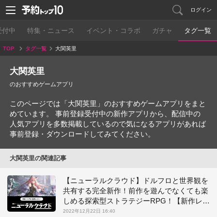
ログイン
受付中
特集・ニュース
イベント・コラボ
ガチャ
タグ一覧
TOP
タグ一覧
大関英里
大関英里
のおすすめゲームアプリ
このページでは「大関英里」のおすすめゲームアプリをまと
めています。 事前登録受付中の新作アプリから、配信中の
人気アプリを多数掲載しているので気になるアプリがあれば
事前登録・ダウンロードしてみてください。
大関英里の関連記事
【ニューラルクラウド】ドルフロと世界観を
共有する完全新作！前作を遊んでなくても楽
しめる探索型ストラテジーRPG！【新作レビ
ュー】
2022年12月22日 16:40