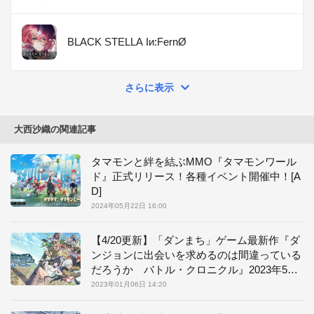
BLACK STELLA Iи:FernØ
さらに表示
大西沙織の関連記事
タマモンと絆を結ぶMMO『タマモンワール
ド』正式リリース！各種イベント開催中！[A
D]
2024年05月22日 16:00
【4/20更新】「ダンまち」ゲーム最新作『ダ
ンジョンに出会いを求めるのは間違っている
だろうか バトル・クロニクル』2023年5月2
3日配信！
2023年01月06日 14:20