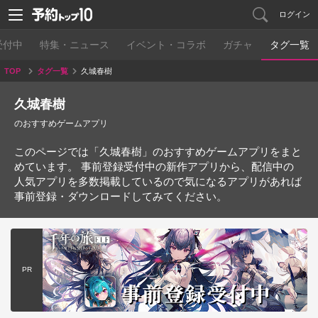
ログイン
受付中
特集・ニュース
イベント・コラボ
ガチャ
タグ一覧
TOP
タグ一覧
久城春樹
久城春樹
のおすすめゲームアプリ
このページでは「久城春樹」のおすすめゲームアプリをまと
めています。 事前登録受付中の新作アプリから、配信中の
人気アプリを多数掲載しているので気になるアプリがあれば
事前登録・ダウンロードしてみてください。
PR