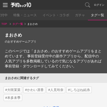
ログイン
受付中
特集・ニュース
イベント・コラボ
ガチャ
タグ一覧
TOP
タグ一覧
まおさめ
まおさめ
のおすすめゲームアプリ
このページでは「まおさめ」のおすすめゲームアプリをまと
めています。 事前登録受付中の新作アプリから、配信中の
人気アプリを多数掲載しているので気になるアプリがあれば
事前登録・ダウンロードしてみてください。
まおさめに関連するタグ
#大咲茉菜
#かわい凛香
#人見玲奈
#しろはね結糸
#本多未季