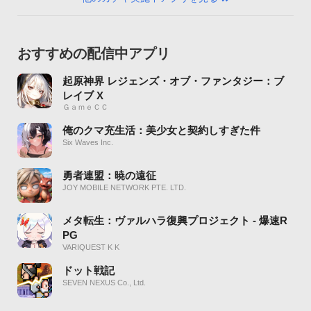
おすすめの配信中アプリ
起原神界 レジェンズ・オブ・ファンタジー：ブ
レイブ X
ＧａｍｅＣＣ
俺のクマ充生活：美少女と契約しすぎた件
Six Waves Inc.
勇者連盟：暁の遠征
JOY MOBILE NETWORK PTE. LTD.
メタ転生：ヴァルハラ復興プロジェクト - 爆速R
PG
VARIQUEST K K
ドット戦記
SEVEN NEXUS Co., Ltd.