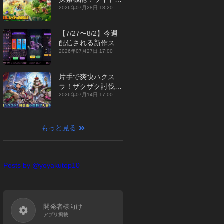
ジュアルMMORPG
2026年07月28日 18:20
『勇者連盟：暁の遠
征』【最新作PICKU
【7/27〜8/2】今週
P】
配信される新作スマ
ホゲームをまとめて
2026年07月27日 17:00
お届け！【2026
年】
片手で爽快ハクス
ラ！ザクザク討伐し
て神装備を集める放
2026年07月14日 17:00
置RPG『魔境トレハ
ン：放置で神装備』
【最新作PICKUP】
もっと見る
Posts by @yoyakutop10
開発者様向け
アプリ掲載