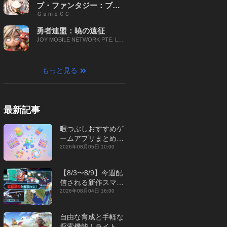
ブ・ファンタジー：ブレ
ＧａｍｅＣＣ
イブ X
勇者連盟：暁の遠征
JOY MOBILE NETWORK PTE. LT
D.
もっと見る
最新記事
暇つぶしおすすめゲ
ームアプリまとめ｜
オフライン対応あり
2026年08月05日 10:00
【2026年8月】
【8/3〜8/9】今週配
信される新作スマホ
ゲームをまとめてお
2026年08月04日 16:00
届け！【2026年】
自由な育成と手軽な
探索機能！ライトカ