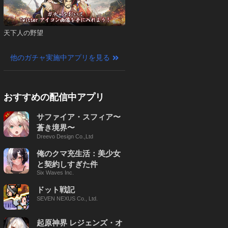
天下人の野望
他のガチャ実施中アプリを見る
おすすめの配信中アプリ
サファイア・スフィア〜
蒼き境界〜
Dreevo Design Co.,Ltd
俺のクマ充生活：美少女
と契約しすぎた件
Six Waves Inc.
ドット戦記
SEVEN NEXUS Co., Ltd.
起原神界 レジェンズ・オ