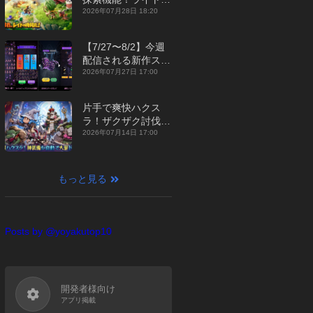
ジュアルMMORPG
2026年07月28日 18:20
『勇者連盟：暁の遠
征』【最新作PICKU
【7/27〜8/2】今週
P】
配信される新作スマ
ホゲームをまとめて
2026年07月27日 17:00
お届け！【2026
年】
片手で爽快ハクス
ラ！ザクザク討伐し
て神装備を集める放
2026年07月14日 17:00
置RPG『魔境トレハ
ン：放置で神装備』
【最新作PICKUP】
もっと見る
Posts by @yoyakutop10
開発者様向け
アプリ掲載