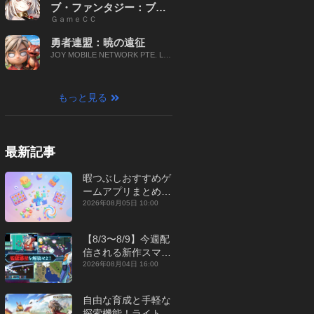
ブ・ファンタジー：ブレ
ＧａｍｅＣＣ
イブ X
勇者連盟：暁の遠征
JOY MOBILE NETWORK PTE. LT
D.
もっと見る
最新記事
暇つぶしおすすめゲ
ームアプリまとめ｜
オフライン対応あり
2026年08月05日 10:00
【2026年8月】
【8/3〜8/9】今週配
信される新作スマホ
ゲームをまとめてお
2026年08月04日 16:00
届け！【2026年】
自由な育成と手軽な
探索機能！ライトカ