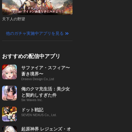
天下人の野望
他のガチャ実施中アプリを見る
おすすめの配信中アプリ
サファイア・スフィア〜
蒼き境界〜
Dreevo Design Co.,Ltd
俺のクマ充生活：美少女
と契約しすぎた件
Six Waves Inc.
ドット戦記
SEVEN NEXUS Co., Ltd.
起原神界 レジェンズ・オ