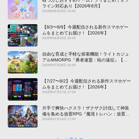
ライン対応あり【2026年8月】
2026年08月05日 10:00
【8/3〜8/9】今週配信される新作スマホゲー
ムをまとめてお届け！【2026年】
2026年08月04日 16:00
自由な育成と手軽な探索機能！ライトカジュ
アルMMORPG『勇者連盟：暁の遠征』【最
新作PICKUP】
2026年07月28日 18:20
【7/27〜8/2】今週配信される新作スマホゲー
ムをまとめてお届け！【2026年】
2026年07月27日 17:00
片手で爽快ハクスラ！ザクザク討伐して神装
備を集める放置RPG『魔境トレハン：放置で
神装備』【最新作PICKUP】
2026年07月14日 17:00