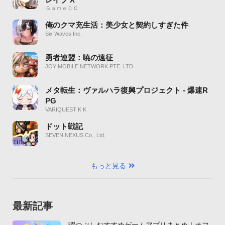
ＧａｍｅＣＣ
俺のクマ充生活：美少女と契約しすぎた件
Six Waves Inc.
勇者連盟：暁の遠征
JOY MOBILE NETWORK PTE. LTD.
メタ転生：ヴァルハラ復興プロジェクト - 爆速R
PG
VARIQUEST K K
ドット戦記
SEVEN NEXUS Co., Ltd.
もっと見る
最新記事
暇つぶしおすすめゲームアプリまとめ｜オフ