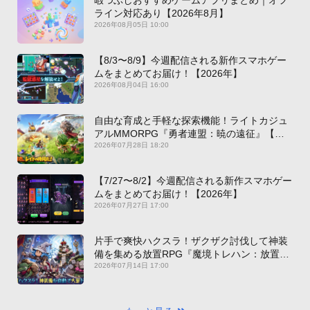
ライン対応あり【2026年8月】
2026年08月05日 10:00
【8/3〜8/9】今週配信される新作スマホゲー
ムをまとめてお届け！【2026年】
2026年08月04日 16:00
自由な育成と手軽な探索機能！ライトカジュ
アルMMORPG『勇者連盟：暁の遠征』【最
新作PICKUP】
2026年07月28日 18:20
【7/27〜8/2】今週配信される新作スマホゲー
ムをまとめてお届け！【2026年】
2026年07月27日 17:00
片手で爽快ハクスラ！ザクザク討伐して神装
備を集める放置RPG『魔境トレハン：放置で
神装備』【最新作PICKUP】
2026年07月14日 17:00