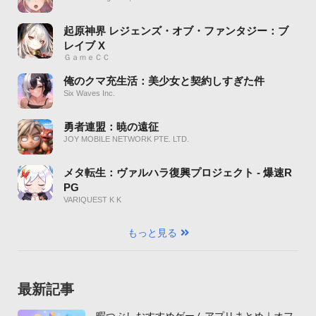
起原神界 レジェンズ・オブ・ファンタジー：ブ
レイブ X
ＧａｍｅＣＣ
俺のクマ充生活：美少女と契約しすぎた件
Six Waves Inc.
勇者連盟：暁の遠征
JOY MOBILE NETWORK PTE. LTD.
メタ転生：ヴァルハラ復興プロジェクト - 爆速R
PG
VARIQUEST K K
もっと見る
最新記事
暇つぶしおすすめゲームアプリまとめ｜オフ