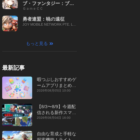
ブ・ファンタジー：ブレ
ＧａｍｅＣＣ
イブ X
勇者連盟：暁の遠征
JOY MOBILE NETWORK PTE. LT
D.
もっと見る
最新記事
暇つぶしおすすめゲ
ームアプリまとめ｜
オフライン対応あり
2026年08月05日 10:00
【2026年8月】
【8/3〜8/9】今週配
信される新作スマホ
ゲームをまとめてお
2026年08月04日 16:00
届け！【2026年】
自由な育成と手軽な
探索機能！ライトカ