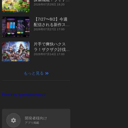
ジュアルMMORPG
2026年07月28日 18:20
『勇者連盟：暁の遠
征』【最新作PICKU
【7/27〜8/2】今週
P】
配信される新作スマ
ホゲームをまとめて
2026年07月27日 17:00
お届け！【2026
年】
片手で爽快ハクス
ラ！ザクザク討伐し
て神装備を集める放
2026年07月14日 17:00
置RPG『魔境トレハ
ン：放置で神装備』
【最新作PICKUP】
もっと見る
Posts by @yoyakutop10
開発者様向け
アプリ掲載