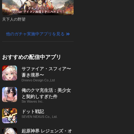
天下人の野望
他のガチャ実施中アプリを見る
おすすめの配信中アプリ
サファイア・スフィア〜
蒼き境界〜
Dreevo Design Co.,Ltd
俺のクマ充生活：美少女
と契約しすぎた件
Six Waves Inc.
ドット戦記
SEVEN NEXUS Co., Ltd.
起原神界 レジェンズ・オ