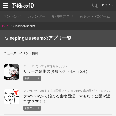
ログイン
ランキング
カレンダー
配信中アプリ
家庭用・PCゲーム
TOP
SleepingMuseum
SleepingMuseumのアプリ一覧
ニュース・イベント情報
テラセネ それでも君を照らしたい
リリース延期のお知らせ（4月→5月）
最新ニュース
クマVSマから始まる生物図鑑 アクションRPG 森の熊がマリモやマタ
ギとスタンプで戦うくま！！
クマVSマから始まる生物図鑑 マもなく公開マ近
ですクマ！！
最新ニュース