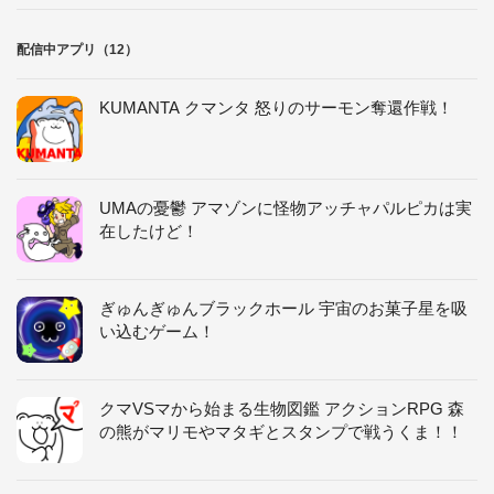
配信中アプリ（12）
KUMANTA クマンタ 怒りのサーモン奪還作戦！
UMAの憂鬱 アマゾンに怪物アッチャパルピカは実
在したけど！
ぎゅんぎゅんブラックホール 宇宙のお菓子星を吸
い込むゲーム！
クマVSマから始まる生物図鑑 アクションRPG 森
の熊がマリモやマタギとスタンプで戦うくま！！