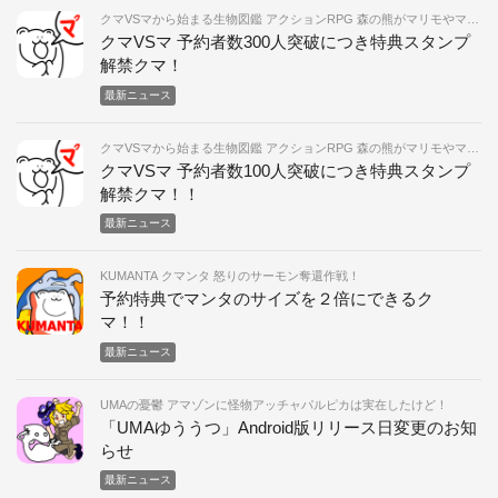
クマVSマから始まる生物図鑑 アクションRPG 森の熊がマリモやマタ
ギとスタンプで戦うくま！！
クマVSマ 予約者数300人突破につき特典スタンプ
解禁クマ！
最新ニュース
クマVSマから始まる生物図鑑 アクションRPG 森の熊がマリモやマタ
ギとスタンプで戦うくま！！
クマVSマ 予約者数100人突破につき特典スタンプ
解禁クマ！！
最新ニュース
KUMANTA クマンタ 怒りのサーモン奪還作戦！
予約特典でマンタのサイズを２倍にできるク
マ！！
最新ニュース
UMAの憂鬱 アマゾンに怪物アッチャパルピカは実在したけど！
「UMAゆううつ」Android版リリース日変更のお知
らせ
最新ニュース