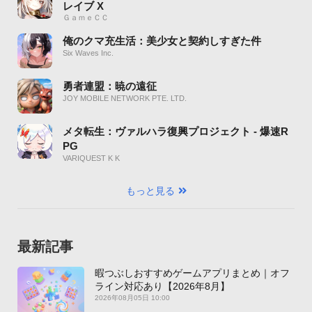
レイブ X
ＧａｍｅＣＣ
俺のクマ充生活：美少女と契約しすぎた件
Six Waves Inc.
勇者連盟：暁の遠征
JOY MOBILE NETWORK PTE. LTD.
メタ転生：ヴァルハラ復興プロジェクト - 爆速R
PG
VARIQUEST K K
もっと見る
最新記事
暇つぶしおすすめゲームアプリまとめ｜オフ
ライン対応あり【2026年8月】
2026年08月05日 10:00