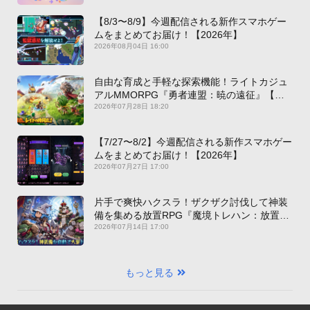
【8/3〜8/9】今週配信される新作スマホゲー
ムをまとめてお届け！【2026年】
2026年08月04日 16:00
自由な育成と手軽な探索機能！ライトカジュ
アルMMORPG『勇者連盟：暁の遠征』【最
新作PICKUP】
2026年07月28日 18:20
【7/27〜8/2】今週配信される新作スマホゲー
ムをまとめてお届け！【2026年】
2026年07月27日 17:00
片手で爽快ハクスラ！ザクザク討伐して神装
備を集める放置RPG『魔境トレハン：放置で
神装備』【最新作PICKUP】
2026年07月14日 17:00
もっと見る