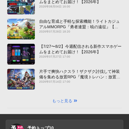
ムをまとめてお届け！【2026年】
2026年08月04日 16:00
自由な育成と手軽な探索機能！ライトカジュ
アルMMORPG『勇者連盟：暁の遠征』【最
新作PICKUP】
2026年07月28日 18:20
【7/27〜8/2】今週配信される新作スマホゲー
ムをまとめてお届け！【2026年】
2026年07月27日 17:00
片手で爽快ハクスラ！ザクザク討伐して神装
備を集める放置RPG『魔境トレハン：放置で
神装備』【最新作PICKUP】
2026年07月14日 17:00
もっと見る
予約トップ10