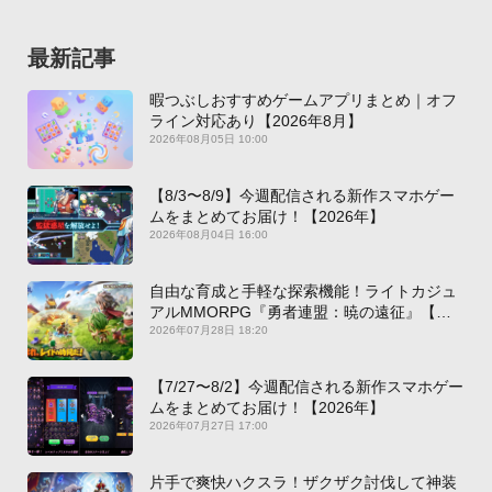
最新記事
暇つぶしおすすめゲームアプリまとめ｜オフ
ライン対応あり【2026年8月】
2026年08月05日 10:00
【8/3〜8/9】今週配信される新作スマホゲー
ムをまとめてお届け！【2026年】
2026年08月04日 16:00
自由な育成と手軽な探索機能！ライトカジュ
アルMMORPG『勇者連盟：暁の遠征』【最
新作PICKUP】
2026年07月28日 18:20
【7/27〜8/2】今週配信される新作スマホゲー
ムをまとめてお届け！【2026年】
2026年07月27日 17:00
片手で爽快ハクスラ！ザクザク討伐して神装