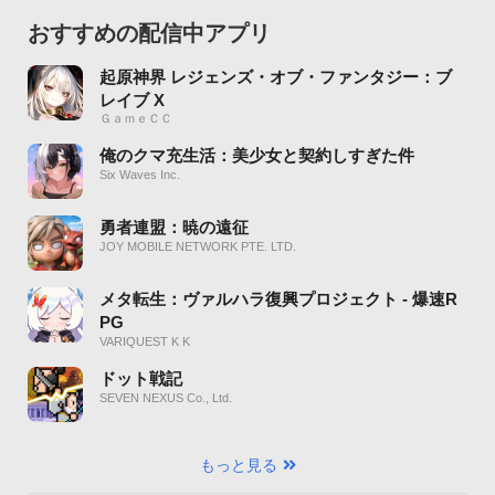
おすすめの配信中アプリ
起原神界 レジェンズ・オブ・ファンタジー：ブ
レイブ X
ＧａｍｅＣＣ
俺のクマ充生活：美少女と契約しすぎた件
Six Waves Inc.
勇者連盟：暁の遠征
JOY MOBILE NETWORK PTE. LTD.
メタ転生：ヴァルハラ復興プロジェクト - 爆速R
PG
VARIQUEST K K
ドット戦記
SEVEN NEXUS Co., Ltd.
もっと見る