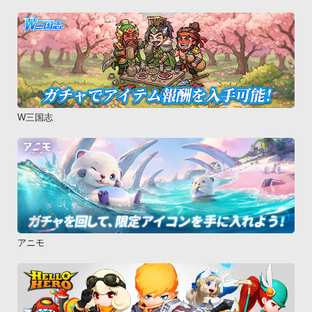
W三国志
アニモ