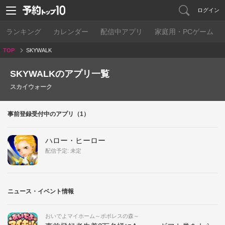
ログイン
ランキング
カレンダー
配信中アプリ
家庭用・PCゲーム
TOP
SKYWALK
SKYWALKのアプリ一覧
スカイウォーク
事前登録受付中のアプリ（1）
ハロー・ヒーロー
配信予定: 未定
ニュース・イベント情報
おいでよマイホーム～ポポレスの森～