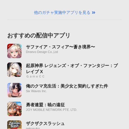
他のガチャ実施中アプリを見る
おすすめの配信中アプリ
サファイア・スフィア〜蒼き境界〜
Dreevo Design Co.,Ltd
起原神界 レジェンズ・オブ・ファンタジー：ブ
レイブ X
ＧａｍｅＣＣ
俺のクマ充生活：美少女と契約しすぎた件
Six Waves Inc.
勇者連盟：暁の遠征
JOY MOBILE NETWORK PTE. LTD.
ザクザクスラッシュ
nekosuko