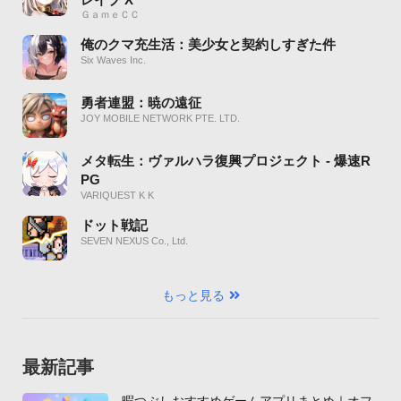
ＧａｍｅＣＣ
俺のクマ充生活：美少女と契約しすぎた件
Six Waves Inc.
勇者連盟：暁の遠征
JOY MOBILE NETWORK PTE. LTD.
メタ転生：ヴァルハラ復興プロジェクト - 爆速R
PG
VARIQUEST K K
ドット戦記
SEVEN NEXUS Co., Ltd.
もっと見る
最新記事
暇つぶしおすすめゲームアプリまとめ｜オフ