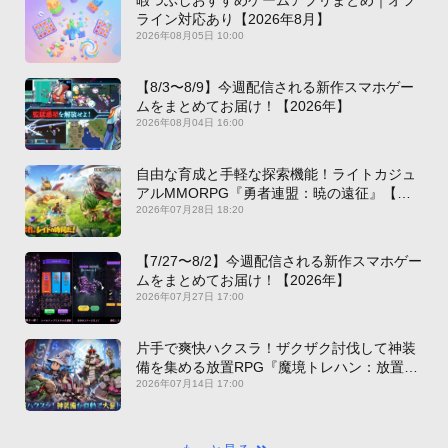
ライン対応あり【2026年8月】
2026年08月05日 10:00
【8/3〜8/9】今週配信される新作スマホゲー
ムをまとめてお届け！【2026年】
2026年08月04日 16:00
自由な育成と手軽な探索機能！ライトカジュ
アルMMORPG『勇者連盟：暁の遠征』【最
新作PICKUP】
2026年07月28日 18:20
【7/27〜8/2】今週配信される新作スマホゲー
ムをまとめてお届け！【2026年】
2026年07月27日 17:00
片手で爽快ハクスラ！ザクザク討伐して神装
備を集める放置RPG『魔境トレハン：放置で
神装備』【最新作PICKUP】
2026年07月14日 17:00