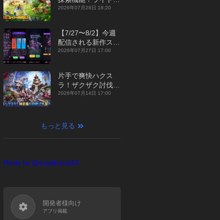
ジュアルMMORPG
2026年07月28日 18:20
『勇者連盟：暁の遠
征』【最新作PICKU
【7/27〜8/2】今週
P】
配信される新作スマ
ホゲームをまとめて
2026年07月27日 17:00
お届け！【2026
年】
片手で爽快ハクス
ラ！ザクザク討伐し
て神装備を集める放
2026年07月14日 17:00
置RPG『魔境トレハ
ン：放置で神装備』
【最新作PICKUP】
もっと見る
Posts by @yoyakutop10
開発者様向け
アプリ掲載