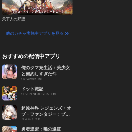
天下人の野望
他のガチャ実施中アプリを見る
おすすめの配信中アプリ
俺のクマ充生活：美少女
と契約しすぎた件
Six Waves Inc.
ドット戦記
SEVEN NEXUS Co., Ltd.
起原神界 レジェンズ・オ
ブ・ファンタジー：ブレ
ＧａｍｅＣＣ
イブ X
勇者連盟：暁の遠征