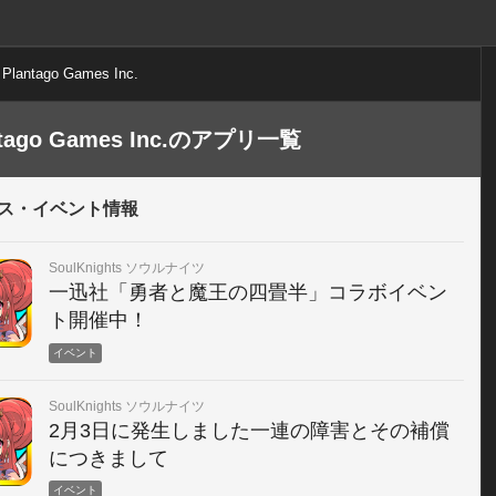
Plantago Games Inc.
ntago Games Inc.のアプリ一覧
ス・イベント情報
SoulKnights ソウルナイツ
一迅社「勇者と魔王の四畳半」コラボイベン
ト開催中！
イベント
SoulKnights ソウルナイツ
2月3日に発生しました一連の障害とその補償
につきまして
イベント