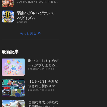
JOY MOBILE NETWORK PTE. LT
D.
弱虫ペダル レゾナンス・
ぺダイズム
enish inc.
もっと見る
最新記事
暇つぶしおすすめゲ
ームアプリまとめ｜
オフライン対応あり
2026年08月05日 10:00
【2026年8月】
【8/3〜8/9】今週配
信される新作スマホ
ゲームをまとめてお
2026年08月04日 16:00
届け！【2026年】
自由な育成と手軽な
探索機能！ライトカ