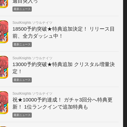
週目突入っ
最新ニュース
SoulKnights ソウルナイツ
18500予約突破★特典追加決定！ リリース目
前、全力ダッシュ中！
最新ニュース
SoulKnights ソウルナイツ
13000予約突破★特典追加 クリスタル増量決
定！
最新ニュース
SoulKnights ソウルナイツ
祝★10000予約達成！ ガチャ3回分へ特典更
新！ 1位ランクインで追加特典も
最新ニュース