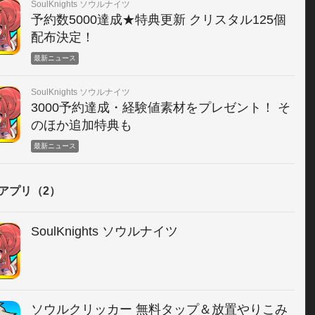
SoulKnights ソウルナイツ
予約数5000達成★特典更新 クリスタル125個
配布決定！
最新ニュース
SoulKnights ソウルナイツ
3000予約達成・経験値素材をプレゼント！ そ
のほか追加特典も
最新ニュース
アプリ（2）
SoulKnights ソウルナイツ
ソウルクリッカー 無料タップ＆放置やりこみ