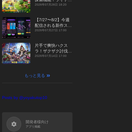
ジュアルMMORPG
2026年07月28日 18:20
『勇者連盟：暁の遠
征』【最新作PICKU
【7/27〜8/2】今週
P】
配信される新作スマ
ホゲームをまとめて
2026年07月27日 17:00
お届け！【2026
年】
片手で爽快ハクス
ラ！ザクザク討伐し
て神装備を集める放
2026年07月14日 17:00
置RPG『魔境トレハ
ン：放置で神装備』
【最新作PICKUP】
もっと見る
Posts by @yoyakutop10
開発者様向け
アプリ掲載