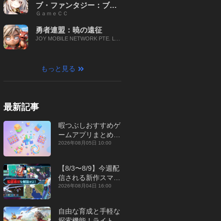
ブ・ファンタジー：ブレ
ＧａｍｅＣＣ
イブ X
勇者連盟：暁の遠征
JOY MOBILE NETWORK PTE. LT
D.
もっと見る
最新記事
暇つぶしおすすめゲ
ームアプリまとめ｜
オフライン対応あり
2026年08月05日 10:00
【2026年8月】
【8/3〜8/9】今週配
信される新作スマホ
ゲームをまとめてお
2026年08月04日 16:00
届け！【2026年】
自由な育成と手軽な
探索機能！ライトカ