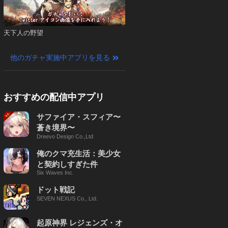
天下人の野望
他のガチャ実施中アプリを見る
おすすめの配信中アプリ
サファイア・スフィア〜
蒼き境界〜
Dreevo Design Co.,Ltd
俺のクマ充生活：美少女
と契約しすぎた件
Six Waves Inc.
ドット戦記
SEVEN NEXUS Co., Ltd.
起原神界 レジェンズ・オ