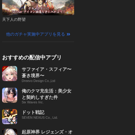
天下人の野望
他のガチャ実施中アプリを見る
おすすめの配信中アプリ
サファイア・スフィア〜
蒼き境界〜
Dreevo Design Co.,Ltd
俺のクマ充生活：美少女
と契約しすぎた件
Six Waves Inc.
ドット戦記
SEVEN NEXUS Co., Ltd.
起原神界 レジェンズ・オ