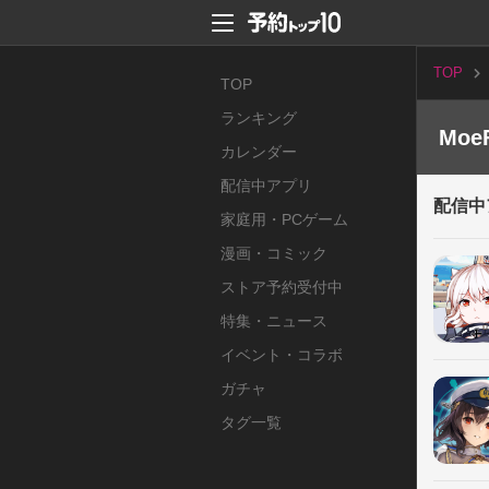
TOP
TOP
ランキング
Moe
カレンダー
配信中アプリ
配信中
家庭用・PCゲーム
漫画・コミック
ストア予約受付中
特集・ニュース
イベント・コラボ
ガチャ
タグ一覧