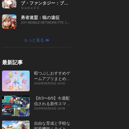
ブ・ファンタジー：ブレ
ＧａｍｅＣＣ
イブ X
勇者連盟：暁の遠征
JOY MOBILE NETWORK PTE. LT
D.
もっと見る
最新記事
暇つぶしおすすめゲ
ームアプリまとめ｜
オフライン対応あり
2026年08月05日 10:00
【2026年8月】
【8/3〜8/9】今週配
信される新作スマホ
ゲームをまとめてお
2026年08月04日 16:00
届け！【2026年】
自由な育成と手軽な
探索機能！ライトカ