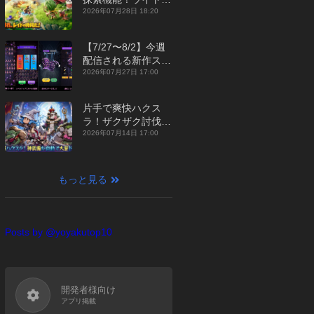
ジュアルMMORPG
2026年07月28日 18:20
『勇者連盟：暁の遠
征』【最新作PICKU
【7/27〜8/2】今週
P】
配信される新作スマ
ホゲームをまとめて
2026年07月27日 17:00
お届け！【2026
年】
片手で爽快ハクス
ラ！ザクザク討伐し
て神装備を集める放
2026年07月14日 17:00
置RPG『魔境トレハ
ン：放置で神装備』
【最新作PICKUP】
もっと見る
Posts by @yoyakutop10
開発者様向け
アプリ掲載