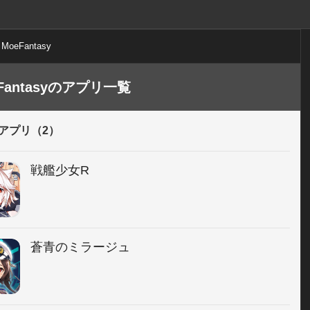
MoeFantasy
Fantasyのアプリ一覧
アプリ（2）
戦艦少女R
蒼青のミラージュ