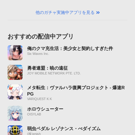
他のガチャ実施中アプリを見る
おすすめの配信中アプリ
俺のクマ充生活：美少女と契約しすぎた件
Six Waves Inc.
勇者連盟：暁の遠征
JOY MOBILE NETWORK PTE. LTD.
メタ転生：ヴァルハラ復興プロジェクト - 爆速R
PG
VARIQUEST K K
ホロウシューター
OISYLAB
弱虫ペダル レゾナンス・ぺダイズム
(株)enish