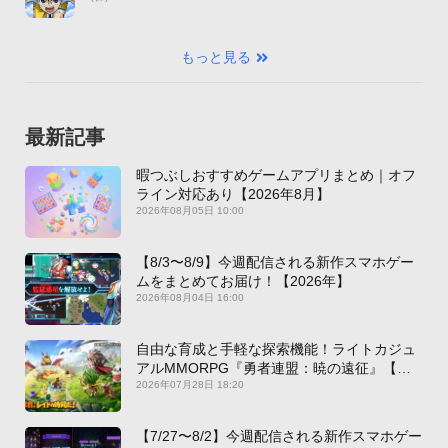
もっと見る
最新記事
暇つぶしおすすめゲームアプリまとめ｜オフ
ライン対応あり【2026年8月】
2026年08月05日 10:00
【8/3〜8/9】今週配信される新作スマホゲー
ムをまとめてお届け！【2026年】
2026年08月04日 16:00
自由な育成と手軽な探索機能！ライトカジュ
アルMMORPG『勇者連盟：暁の遠征』【最
新作PICKUP】
2026年07月28日 18:20
【7/27〜8/2】今週配信される新作スマホゲー