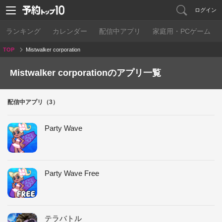
ログイン
ランキング
カレンダー
配信中アプリ
家庭用・PCゲーム
TOP
Mistwalker corporation
Mistwalker corporationのアプリ一覧
配信中アプリ（3）
Party Wave
Party Wave Free
テラバトル