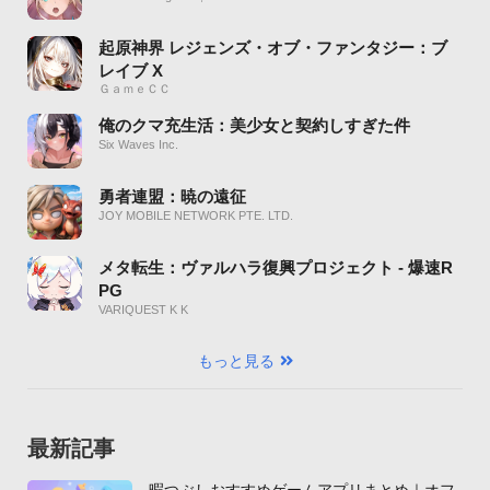
起原神界 レジェンズ・オブ・ファンタジー：ブ
レイブ X
ＧａｍｅＣＣ
俺のクマ充生活：美少女と契約しすぎた件
Six Waves Inc.
勇者連盟：暁の遠征
JOY MOBILE NETWORK PTE. LTD.
メタ転生：ヴァルハラ復興プロジェクト - 爆速R
PG
VARIQUEST K K
もっと見る
最新記事
暇つぶしおすすめゲームアプリまとめ｜オフ