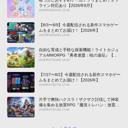
ライン対応あり【2026年8月】
2026年08月05日 10:00
【8/3〜8/9】今週配信される新作スマホゲー
ムをまとめてお届け！【2026年】
2026年08月04日 16:00
自由な育成と手軽な探索機能！ライトカジュ
アルMMORPG『勇者連盟：暁の遠征』【最
新作PICKUP】
2026年07月28日 18:20
【7/27〜8/2】今週配信される新作スマホゲー
ムをまとめてお届け！【2026年】
2026年07月27日 17:00
片手で爽快ハクスラ！ザクザク討伐して神装
備を集める放置RPG『魔境トレハン：放置で
神装備』【最新作PICKUP】
2026年07月14日 17:00