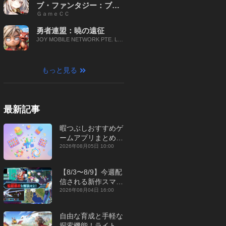
ブ・ファンタジー：ブレ
ＧａｍｅＣＣ
イブ X
勇者連盟：暁の遠征
JOY MOBILE NETWORK PTE. LT
D.
もっと見る
最新記事
暇つぶしおすすめゲ
ームアプリまとめ｜
オフライン対応あり
2026年08月05日 10:00
【2026年8月】
【8/3〜8/9】今週配
信される新作スマホ
ゲームをまとめてお
2026年08月04日 16:00
届け！【2026年】
自由な育成と手軽な
探索機能！ライトカ