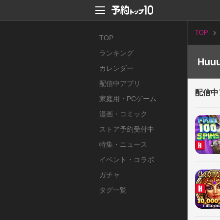
TOP
TOP
ランキング
Huu
カレンダー
配信中アプリ
配信中
家庭用・PCゲーム
漫画・コミック
ストア予約受付中
特集・ニュース
イベント・コラボ
ガチャ
タグ一覧