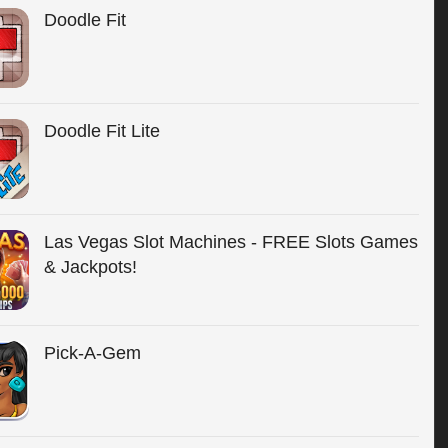
Doodle Fit
Doodle Fit Lite
Las Vegas Slot Machines - FREE Slots Games
& Jackpots!
Pick-A-Gem