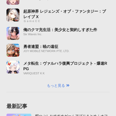
起原神界 レジェンズ・オブ・ファンタジー：ブ
レイブ X
ＧａｍｅＣＣ
俺のクマ充生活：美少女と契約しすぎた件
Six Waves Inc.
勇者連盟：暁の遠征
JOY MOBILE NETWORK PTE. LTD.
メタ転生：ヴァルハラ復興プロジェクト - 爆速R
PG
VARIQUEST K K
もっと見る
最新記事
暇つぶしおすすめゲームアプリまとめ｜オフ