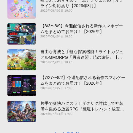
ライン対応あり【2026年8月】
2026年08月05日 10:00
【8/3〜8/9】今週配信される新作スマホゲー
ムをまとめてお届け！【2026年】
2026年08月04日 16:00
自由な育成と手軽な探索機能！ライトカジュ
アルMMORPG『勇者連盟：暁の遠征』【最
新作PICKUP】
2026年07月28日 18:20
【7/27〜8/2】今週配信される新作スマホゲー
ムをまとめてお届け！【2026年】
2026年07月27日 17:00
片手で爽快ハクスラ！ザクザク討伐して神装
備を集める放置RPG『魔境トレハン：放置で
神装備』【最新作PICKUP】
2026年07月14日 17:00