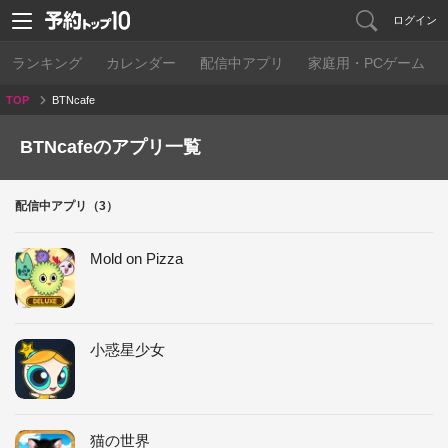
ログイン
ランキング
カレンダー
配信中アプリ
家庭用・PCゲーム
TOP
BTNcafe
BTNcafeのアプリ一覧
配信中アプリ（3）
Mold on Pizza
小惑星少女
猫の世界