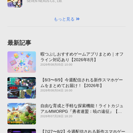
SEVEN NEXUS Co., Ltd.
もっと見る
最新記事
暇つぶしおすすめゲームアプリまとめ｜オフ
ライン対応あり【2026年8月】
2026年08月05日 10:00
【8/3〜8/9】今週配信される新作スマホゲー
ムをまとめてお届け！【2026年】
2026年08月04日 16:00
自由な育成と手軽な探索機能！ライトカジュ
アルMMORPG『勇者連盟：暁の遠征』【最
新作PICKUP】
2026年07月28日 18:20
【7/27〜8/2】今週配信される新作スマホゲー