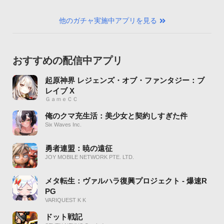
他のガチャ実施中アプリを見る
おすすめの配信中アプリ
起原神界 レジェンズ・オブ・ファンタジー：ブ
レイブ X
ＧａｍｅＣＣ
俺のクマ充生活：美少女と契約しすぎた件
Six Waves Inc.
勇者連盟：暁の遠征
JOY MOBILE NETWORK PTE. LTD.
メタ転生：ヴァルハラ復興プロジェクト - 爆速R
PG
VARIQUEST K K
ドット戦記