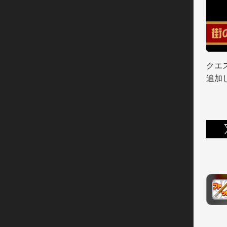
クエ
追加