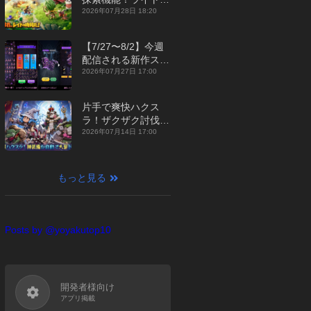
ジュアルMMORPG
2026年07月28日 18:20
『勇者連盟：暁の遠
征』【最新作PICKU
【7/27〜8/2】今週
P】
配信される新作スマ
ホゲームをまとめて
2026年07月27日 17:00
お届け！【2026
年】
片手で爽快ハクス
ラ！ザクザク討伐し
て神装備を集める放
2026年07月14日 17:00
置RPG『魔境トレハ
ン：放置で神装備』
【最新作PICKUP】
もっと見る
Posts by @yoyakutop10
開発者様向け
アプリ掲載