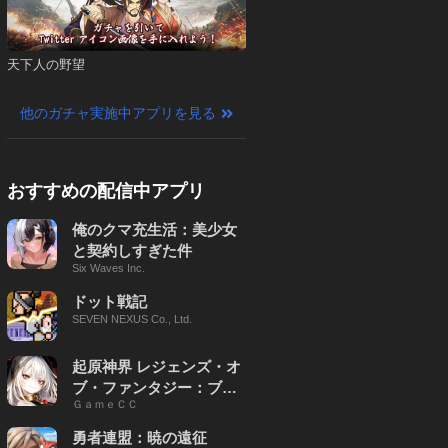
天下人の野望
他のガチャ実施中アプリを見る
おすすめの配信中アプリ
俺のクマ充生活：美少女
と契約しすぎた件
Six Waves Inc.
ドット戦記
SEVEN NEXUS Co., Ltd.
起原神界 レジェンズ・オ
ブ・ファンタジー：ブレ
ＧａｍｅＣＣ
イブ X
勇者連盟：暁の遠征