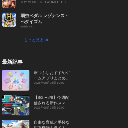
JOY MOBILE NETWORK PTE. LT
D.
弱虫ペダル レゾナンス・
ぺダイズム
enish inc.
もっと見る
最新記事
暇つぶしおすすめゲ
ームアプリまとめ｜
オフライン対応あり
2026年08月05日 10:00
【2026年8月】
【8/3〜8/9】今週配
信される新作スマホ
ゲームをまとめてお
2026年08月04日 16:00
届け！【2026年】
自由な育成と手軽な
探索機能！ライトカ