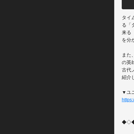
タイ
る「
来る
を分
また
の英
古代
紹介
https
◆◇