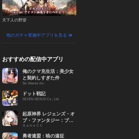
天下人の野望
他のガチャ実施中アプリを見る
おすすめの配信中アプリ
俺のクマ充生活：美少女
と契約しすぎた件
Six Waves Inc.
ドット戦記
SEVEN NEXUS Co., Ltd.
起原神界 レジェンズ・オ
ブ・ファンタジー：ブレ
ＧａｍｅＣＣ
イブ X
勇者連盟：暁の遠征