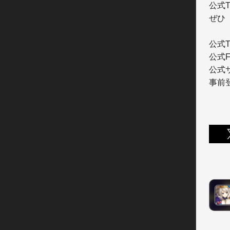
公式T
ぜひ
公式Tw
公式Fa
公式
事前