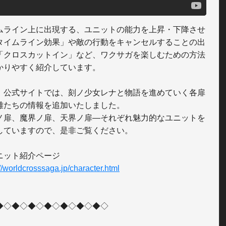
ムライン上に出現する、ユニットの能力を上昇・下降させ
タイムライン効果」や敵の行動をキャンセルすることの出
「クロスカットイン」など、ワクサガを楽しむための方法
かりやすく紹介しています。

、公式サイトでは、刻ノ少女レナと物語を進めていく各扉
雄たちの情報を追加いたしました。

ノ扉、魔界ノ扉、天界ノ扉―それぞれ魅力的なユニットを
していますので、是非ご覧ください。

://worldcrosssaga.jp/character.html
◆◇◆◇◆◇◆◇◆◇◆◇◆◇
