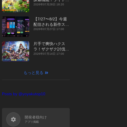
ジュアルMMORPG
2026年07月28日 18:20
『勇者連盟：暁の遠
征』【最新作PICKU
【7/27〜8/2】今週
P】
配信される新作スマ
ホゲームをまとめて
2026年07月27日 17:00
お届け！【2026
年】
片手で爽快ハクス
ラ！ザクザク討伐し
て神装備を集める放
2026年07月14日 17:00
置RPG『魔境トレハ
ン：放置で神装備』
【最新作PICKUP】
もっと見る
Posts by @yoyakutop10
開発者様向け
アプリ掲載