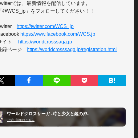
witterでは、最新情報を配信しています。

「@WCS_jp」をフォローしてください！！

itter　
https://twitter.com/WCS_jp
cebook 
https://www.facebook.com/WCS.jp
サイト　 
https://worldcrosssaga.jp
登録ページ　
https://worldcrosssaga.jp/registration.html
ワールドクロスサーガ -時と少女と鏡の扉-
アプリ詳細はこちら