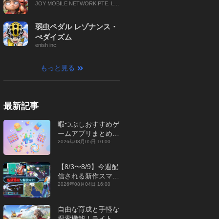
JOY MOBILE NETWORK PTE. LT
D.
弱虫ペダル レゾナンス・
ぺダイズム
enish inc.
もっと見る
最新記事
暇つぶしおすすめゲ
ームアプリまとめ｜
オフライン対応あり
2026年08月05日 10:00
【2026年8月】
【8/3〜8/9】今週配
信される新作スマホ
ゲームをまとめてお
2026年08月04日 16:00
届け！【2026年】
自由な育成と手軽な
探索機能！ライトカ