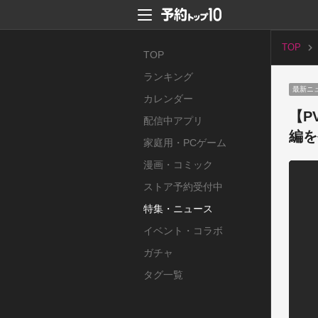
TOP
TOP
ランキング
最新ニ
カレンダー
【P
配信中アプリ
編を
家庭用・PCゲーム
漫画・コミック
ストア予約受付中
特集・ニュース
イベント・コラボ
ガチャ
タグ一覧