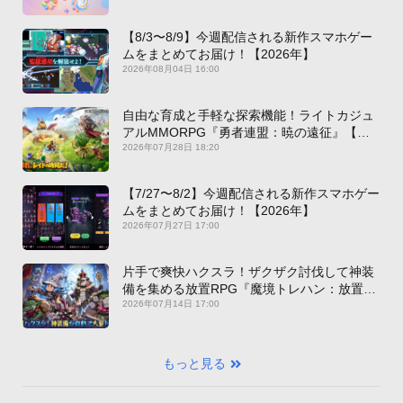
【8/3〜8/9】今週配信される新作スマホゲー
ムをまとめてお届け！【2026年】
2026年08月04日 16:00
自由な育成と手軽な探索機能！ライトカジュ
アルMMORPG『勇者連盟：暁の遠征』【最
新作PICKUP】
2026年07月28日 18:20
【7/27〜8/2】今週配信される新作スマホゲー
ムをまとめてお届け！【2026年】
2026年07月27日 17:00
片手で爽快ハクスラ！ザクザク討伐して神装
備を集める放置RPG『魔境トレハン：放置で
神装備』【最新作PICKUP】
2026年07月14日 17:00
もっと見る