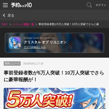
ログイン
戻る
事前登録者数が5万人突破！10万人突破でさらに豪
TOP
イベント情報一覧
華報酬が！
Orange Cube Inc./gumi Inc.
クリスタル オブ リユニオン
アプリ詳細はこちら
2016/03/11 17:19
最新ニュース
事前登録者数が5万人突破！10万人突破でさら
に豪華報酬が！