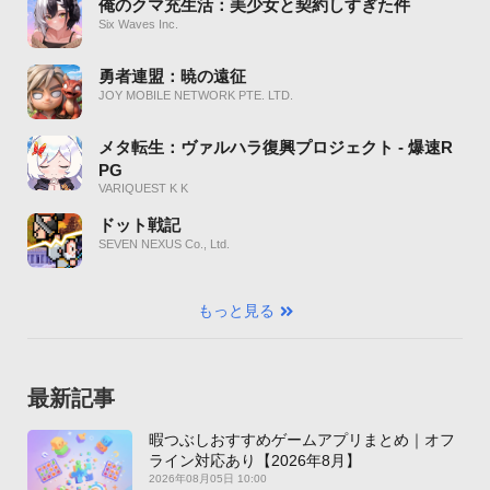
俺のクマ充生活：美少女と契約しすぎた件
Six Waves Inc.
勇者連盟：暁の遠征
JOY MOBILE NETWORK PTE. LTD.
メタ転生：ヴァルハラ復興プロジェクト - 爆速R
PG
VARIQUEST K K
ドット戦記
SEVEN NEXUS Co., Ltd.
もっと見る
最新記事
暇つぶしおすすめゲームアプリまとめ｜オフ
ライン対応あり【2026年8月】
2026年08月05日 10:00