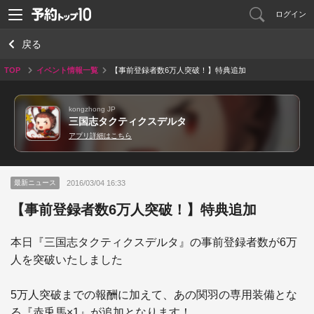
ログイン
戻る
TOP
イベント情報一覧
【事前登録者数6万人突破！】特典追加
kongzhong JP
三国志タクティクスデルタ
アプリ詳細はこちら
2016/03/04 16:33
最新ニュース
【事前登録者数6万人突破！】特典追加
本日『三国志タクティクスデルタ』の事前登録者数が6万
人を突破いたしました

5万人突破までの報酬に加えて、あの関羽の専用装備とな
る『赤兎馬×1』が追加となります！
