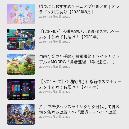
暇つぶしおすすめゲームアプリまとめ｜オフ
ライン対応あり【2026年8月】
2026年08月05日 10:00
【8/3〜8/9】今週配信される新作スマホゲー
ムをまとめてお届け！【2026年】
2026年08月04日 16:00
自由な育成と手軽な探索機能！ライトカジュ
アルMMORPG『勇者連盟：暁の遠征』【最
新作PICKUP】
2026年07月28日 18:20
【7/27〜8/2】今週配信される新作スマホゲー
ムをまとめてお届け！【2026年】
2026年07月27日 17:00
片手で爽快ハクスラ！ザクザク討伐して神装
備を集める放置RPG『魔境トレハン：放置で
神装備』【最新作PICKUP】
2026年07月14日 17:00