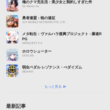
俺のクマ充生活：美少女と契約しすぎた件
Six Waves Inc.
勇者連盟：暁の遠征
JOY MOBILE NETWORK PTE. LTD.
メタ転生：ヴァルハラ復興プロジェクト - 爆速R
PG
VARIQUEST K K
ホロウシューター
OISYLAB
弱虫ペダル レゾナンス・ぺダイズム
(株)enish
もっと見る
最新記事