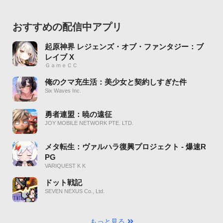
おすすめの配信中アプリ
起原神界 レジェンズ・オブ・ファンタジー：ブ
レイブ X
ＧａｍｅＣＣ
俺のクマ充生活：美少女と契約しすぎた件
Six Waves Inc.
勇者連盟：暁の遠征
JOY MOBILE NETWORK PTE. LTD.
メタ転生：ヴァルハラ復興プロジェクト - 爆速R
PG
VARIQUEST K K
ドット戦記
SEVEN NEXUS Co., Ltd.
もっと見る