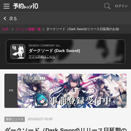
ログイン
戻る
ダークソード（Dark Sword)リリース日延期のお知
TOP
イベント情報一覧
らせ
NANOO COMPANY Inc.
ダークソード (Dark Sword)
アプリ詳細はこちら
PR
2016/02/27 00:08
最新ニュース
ダークソード（Dark Sword)リリース日延期の