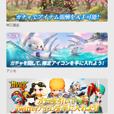
W三国志
アニモ