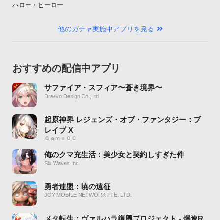
ハロー・ヒーロー
他のガチャ実施中アプリを見る
おすすめの配信中アプリ
サファイア・スフィア〜蒼き境界〜
Dreevo Design Co.,Ltd
起原神界 レジェンズ・オブ・ファンタジー：ブ
レイブ X
ＧａｍｅＣＣ
俺のクマ充生活：美少女と契約しすぎた件
Six Waves Inc.
勇者連盟：暁の遠征
JOY MOBILE NETWORK PTE. LTD.
メタ転生：ヴァルハラ復興プロジェクト - 爆速R