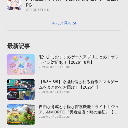
PG
VARIQUEST K K
もっと見る
最新記事
暇つぶしおすすめゲームアプリまとめ｜オフ
ライン対応あり【2026年8月】
2026年08月05日 10:00
【8/3〜8/9】今週配信される新作スマホゲー
ムをまとめてお届け！【2026年】
2026年08月04日 16:00
自由な育成と手軽な探索機能！ライトカジュ
アルMMORPG『勇者連盟：暁の遠征』【最
新作PICKUP】
2026年07月28日 18:20