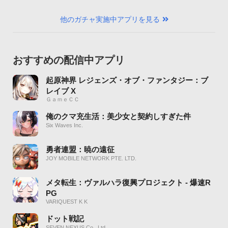
他のガチャ実施中アプリを見る
おすすめの配信中アプリ
起原神界 レジェンズ・オブ・ファンタジー：ブ
レイブ X
ＧａｍｅＣＣ
俺のクマ充生活：美少女と契約しすぎた件
Six Waves Inc.
勇者連盟：暁の遠征
JOY MOBILE NETWORK PTE. LTD.
メタ転生：ヴァルハラ復興プロジェクト - 爆速R
PG
VARIQUEST K K
ドット戦記
SEVEN NEXUS Co., Ltd.