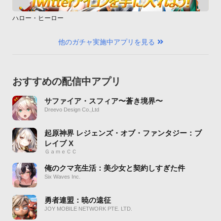
ハロー・ヒーロー
他のガチャ実施中アプリを見る
おすすめの配信中アプリ
サファイア・スフィア〜蒼き境界〜
Dreevo Design Co.,Ltd
起原神界 レジェンズ・オブ・ファンタジー：ブ
レイブ X
ＧａｍｅＣＣ
俺のクマ充生活：美少女と契約しすぎた件
Six Waves Inc.
勇者連盟：暁の遠征
JOY MOBILE NETWORK PTE. LTD.