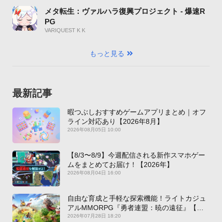
メタ転生：ヴァルハラ復興プロジェクト - 爆速R
PG
VARIQUEST K K
もっと見る
最新記事
暇つぶしおすすめゲームアプリまとめ｜オフ
ライン対応あり【2026年8月】
2026年08月05日 10:00
【8/3〜8/9】今週配信される新作スマホゲー
ムをまとめてお届け！【2026年】
2026年08月04日 16:00
自由な育成と手軽な探索機能！ライトカジュ
アルMMORPG『勇者連盟：暁の遠征』【最
新作PICKUP】
2026年07月28日 18:20