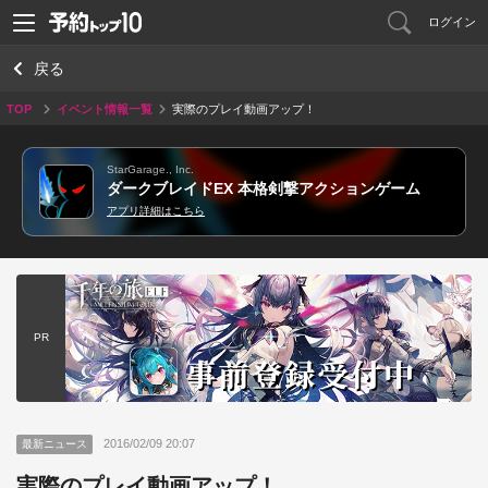
ログイン
戻る
TOP
イベント情報一覧
実際のプレイ動画アップ！
StarGarage., Inc.
ダークブレイドEX 本格剣撃アクションゲーム
アプリ詳細はこちら
PR
2016/02/09 20:07
最新ニュース
実際のプレイ動画アップ！