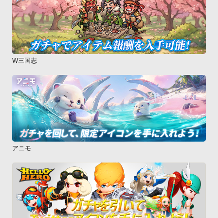
W三国志
アニモ