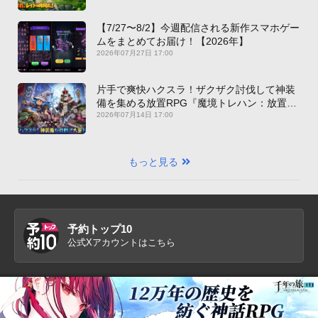
【7/27〜8/2】今週配信される新作スマホゲー
ムをまとめてお届け！【2026年】
2026年07月27日 17:00
片手で爽快ハクスラ！ザクザク討伐して神装
備を集める放置RPG『魔境トレハン：放置で
神装備』【最新作PICKUP】
2026年07月14日 17:00
もっと見る
予約トップ10
公式Xアカウントはこちら