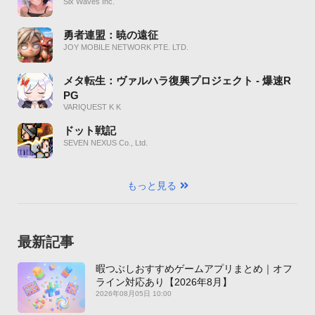
Six Waves Inc.
勇者連盟：暁の遠征
JOY MOBILE NETWORK PTE. LTD.
メタ転生：ヴァルハラ復興プロジェクト - 爆速R
PG
VARIQUEST K K
ドット戦記
SEVEN NEXUS Co., Ltd.
もっと見る
最新記事
暇つぶしおすすめゲームアプリまとめ｜オフ
ライン対応あり【2026年8月】
2026年08月05日 10:00