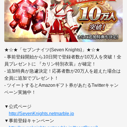
★☆★「セブンナイツ(Seven Knights)」★☆★

- 事前登録開始から10日間で登録者数が10万人を突破！全
員プレゼントに 『カリン特別衣装』が確定！

- 追加特典が急遽決定！応募者数が20万人を超えた場合は
全員に追加でプレゼント！

- ツイートするとAmazonギフト券があたるTwitterキャン
ペーン実施中！

▼公式ページ

http://SevenKnights.netmarble.jp
▼事前登録キャンペーン
