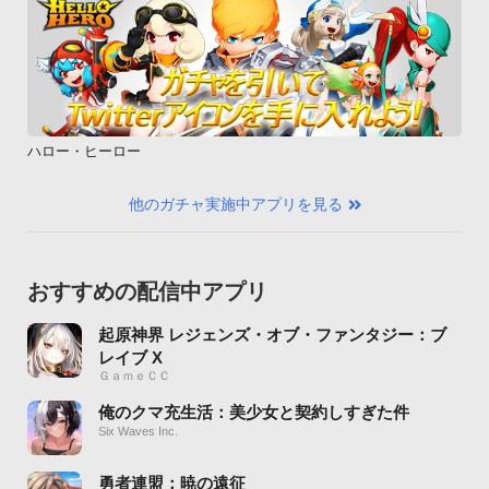
ハロー・ヒーロー
他のガチャ実施中アプリを見る
おすすめの配信中アプリ
起原神界 レジェンズ・オブ・ファンタジー：ブ
レイブ X
ＧａｍｅＣＣ
俺のクマ充生活：美少女と契約しすぎた件
Six Waves Inc.
勇者連盟：暁の遠征