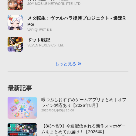
JOY MOBILE NETWORK PTE. LTD.
メタ転生：ヴァルハラ復興プロジェクト - 爆速R
PG
VARIQUEST K K
ドット戦記
SEVEN NEXUS Co., Ltd.
もっと見る
最新記事
暇つぶしおすすめゲームアプリまとめ｜オフ
ライン対応あり【2026年8月】
2026年08月05日 10:00
【8/3〜8/9】今週配信される新作スマホゲー
ムをまとめてお届け！【2026年】