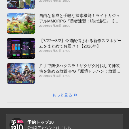
2026年08月04日 16:00
自由な育成と手軽な探索機能！ライトカジュ
アルMMORPG『勇者連盟：暁の遠征』【最
新作PICKUP】
2026年07月28日 18:20
【7/27〜8/2】今週配信される新作スマホゲー
ムをまとめてお届け！【2026年】
2026年07月27日 17:00
片手で爽快ハクスラ！ザクザク討伐して神装
備を集める放置RPG『魔境トレハン：放置で
神装備』【最新作PICKUP】
2026年07月14日 17:00
もっと見る
予約トップ10
公式Xアカウントはこちら