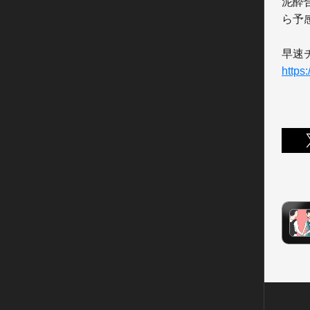
泥酔
ら予
https