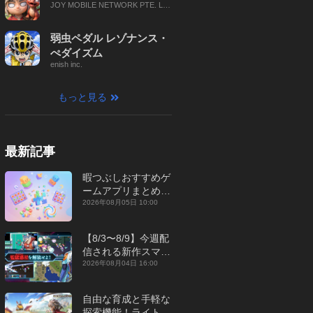
JOY MOBILE NETWORK PTE. LT
D.
弱虫ペダル レゾナンス・
ぺダイズム
enish inc.
もっと見る
最新記事
暇つぶしおすすめゲ
ームアプリまとめ｜
オフライン対応あり
2026年08月05日 10:00
【2026年8月】
【8/3〜8/9】今週配
信される新作スマホ
ゲームをまとめてお
2026年08月04日 16:00
届け！【2026年】
自由な育成と手軽な
探索機能！ライトカ