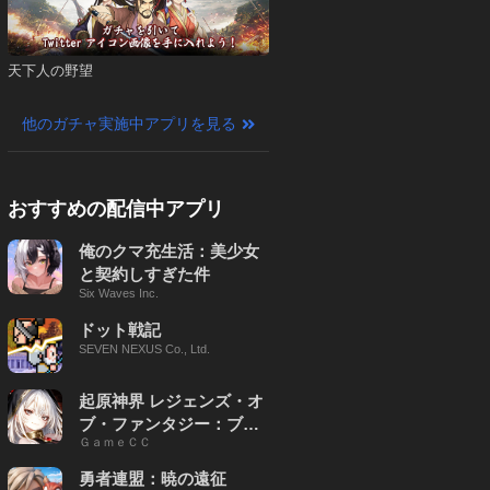
天下人の野望
他のガチャ実施中アプリを見る
おすすめの配信中アプリ
俺のクマ充生活：美少女
と契約しすぎた件
Six Waves Inc.
ドット戦記
SEVEN NEXUS Co., Ltd.
起原神界 レジェンズ・オ
ブ・ファンタジー：ブレ
ＧａｍｅＣＣ
イブ X
勇者連盟：暁の遠征