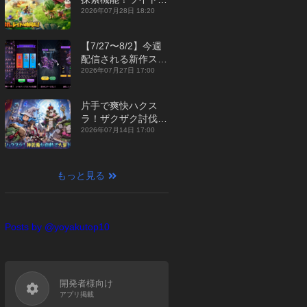
ジュアルMMORPG
2026年07月28日 18:20
『勇者連盟：暁の遠
征』【最新作PICKU
【7/27〜8/2】今週
P】
配信される新作スマ
ホゲームをまとめて
2026年07月27日 17:00
お届け！【2026
年】
片手で爽快ハクス
ラ！ザクザク討伐し
て神装備を集める放
2026年07月14日 17:00
置RPG『魔境トレハ
ン：放置で神装備』
【最新作PICKUP】
もっと見る
Posts by @yoyakutop10
開発者様向け
アプリ掲載