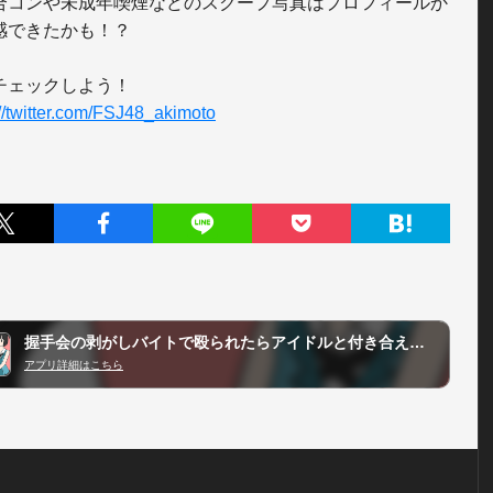
合コンや未成年喫煙などのスクープ写真はプロフィールか
感できたかも！？

://twitter.com/FSJ48_akimoto
握手会の剥がしバイトで殴られたらアイドルと付き合えた。
アプリ詳細はこちら