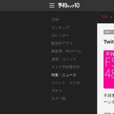
TOP
TOP
ランキング
最新ニ
カレンダー
Tw
配信中アプリ
家庭用・PCゲーム
漫画・コミック
ストア予約受付中
特集・ニュース
イベント・コラボ
ガチャ
不祥
タグ一覧
ーン