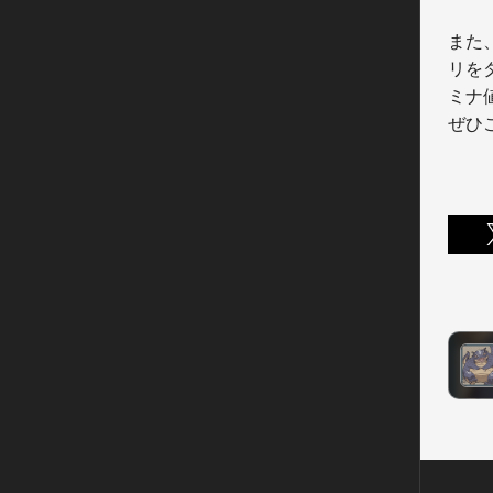
また
リを
ミナ
ぜひ