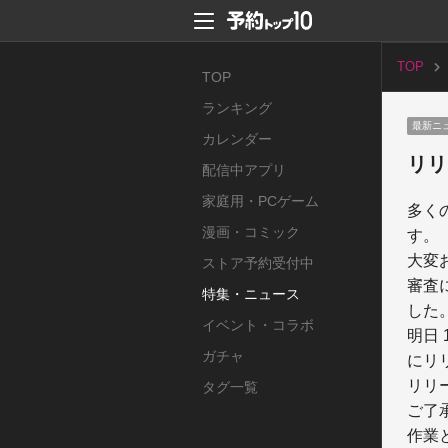
TOP
TOP
ランキング
最新ニ
カレンダー
リリ
配信中アプリ
家庭用・PCゲーム
多く
漫画・コミック
す。

大変
ストア予約受付中
審査
特集・ニュース
した。
イベント・コラボ
明日 1
ガチャ
にリ
リリ
タグ一覧
ご了
作業