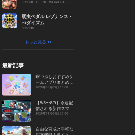
JOY MOBILE NETWORK PTE. LT
D.
弱虫ペダル レゾナンス・
ぺダイズム
enish inc.
もっと見る
最新記事
暇つぶしおすすめゲ
ームアプリまとめ｜
オフライン対応あり
2026年08月05日 10:00
【2026年8月】
【8/3〜8/9】今週配
信される新作スマホ
ゲームをまとめてお
2026年08月04日 16:00
届け！【2026年】
自由な育成と手軽な
探索機能！ライトカ