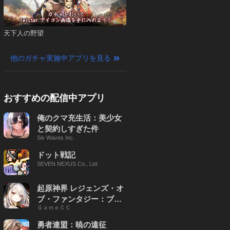
天下人の野望
他のガチャ実施中アプリを見る
おすすめの配信中アプリ
俺のクマ充生活：美少女
と契約しすぎた件
Six Waves Inc.
ドット戦記
SEVEN NEXUS Co., Ltd.
起原神界 レジェンズ・オ
ブ・ファンタジー：ブレ
ＧａｍｅＣＣ
イブ X
勇者連盟：暁の遠征