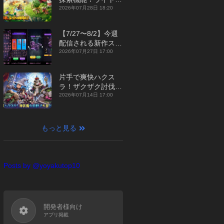
ジュアルMMORPG
2026年07月28日 18:20
『勇者連盟：暁の遠
征』【最新作PICKU
【7/27〜8/2】今週
P】
配信される新作スマ
ホゲームをまとめて
2026年07月27日 17:00
お届け！【2026
年】
片手で爽快ハクス
ラ！ザクザク討伐し
て神装備を集める放
2026年07月14日 17:00
置RPG『魔境トレハ
ン：放置で神装備』
【最新作PICKUP】
もっと見る
Posts by @yoyakutop10
開発者様向け
アプリ掲載