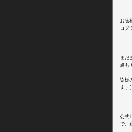
お陰
ロダ
まだ
点も
皆様
ます( *
公式
で、