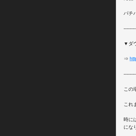
パチ
--------
▼ダ
⇒ 
ht
--------
この
これ
時に
にな