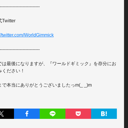
---------------------------- 

witter 

://twitter.com/WorldGimmick
----------------------------

では最後になりますが、『ワールドギミック』を存分にお
みください！

まで本当にありがとうございましたっm(_ _)m