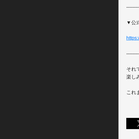
--------
▼公式T
https
--------
それ
楽し
これ