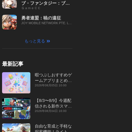
ブ・ファンタジー：ブレ
ＧａｍｅＣＣ
イブ X
勇者連盟：暁の遠征
JOY MOBILE NETWORK PTE. LT
D.
もっと見る
最新記事
暇つぶしおすすめゲ
ームアプリまとめ｜
オフライン対応あり
2026年08月05日 10:00
【2026年8月】
【8/3〜8/9】今週配
信される新作スマホ
ゲームをまとめてお
2026年08月04日 16:00
届け！【2026年】
自由な育成と手軽な
探索機能！ライトカ