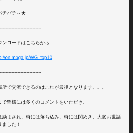
パチパチ～★

---------------------------- 

ウンロードはこちらから 

tp://on.mbga.jp/WG_top10
----------------------------

場所で交流できるのはこれが最後となります。。。

まで皆様には多くのコメントをいただき、

は励まされ、時には落ち込み、時には閃めき、大変お世話
りました！
