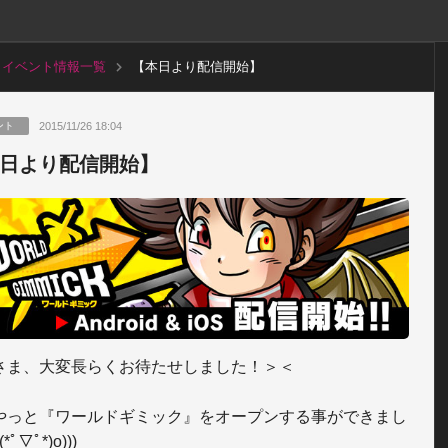
イベント情報一覧
【本日より配信開始】
2015/11/26 18:04
ント
日より配信開始】
さま、大変長らくお待たせしました！＞＜

やっと『ワールドギミック』をオープンする事ができまし
(*ﾟ▽ﾟ*)o)))
