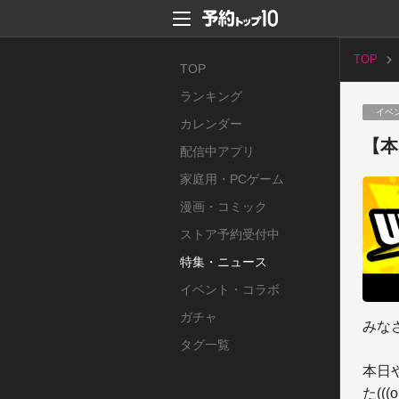
TOP
TOP
ランキング
イベ
カレンダー
【本
配信中アプリ
家庭用・PCゲーム
漫画・コミック
ストア予約受付中
特集・ニュース
イベント・コラボ
ガチャ
みな
タグ一覧
本日
た(((o