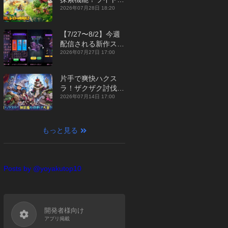
ジュアルMMORPG
2026年07月28日 18:20
『勇者連盟：暁の遠
征』【最新作PICKU
【7/27〜8/2】今週
P】
配信される新作スマ
ホゲームをまとめて
2026年07月27日 17:00
お届け！【2026
年】
片手で爽快ハクス
ラ！ザクザク討伐し
て神装備を集める放
2026年07月14日 17:00
置RPG『魔境トレハ
ン：放置で神装備』
【最新作PICKUP】
もっと見る
Posts by @yoyakutop10
開発者様向け
アプリ掲載