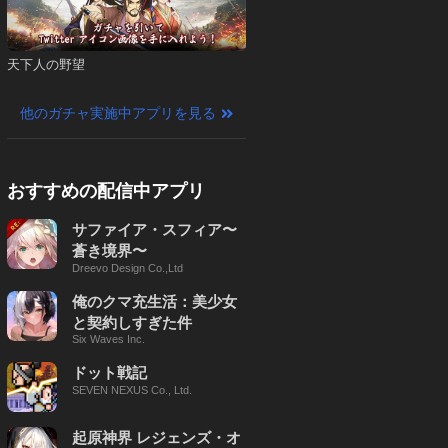
天下人の野望
他のガチャ実施中アプリを見る
おすすめの配信中アプリ
サファイア・スフィア〜
蒼き境界〜
Dreevo Design Co.,Ltd
俺のクマ充生活：美少女
と契約しすぎた件
Six Waves Inc.
ドット戦記
SEVEN NEXUS Co., Ltd.
起原神界 レジェンズ・オ