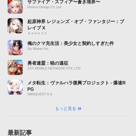
サファイア・スフィア〜蒼き境界〜
Dreevo Design Co.,Ltd
起原神界 レジェンズ・オブ・ファンタジー：ブ
レイブ X
ＧａｍｅＣＣ
俺のクマ充生活：美少女と契約しすぎた件
Six Waves Inc.
勇者連盟：暁の遠征
JOY MOBILE NETWORK PTE. LTD.
メタ転生：ヴァルハラ復興プロジェクト - 爆速R
PG
VARIQUEST K K
もっと見る
最新記事