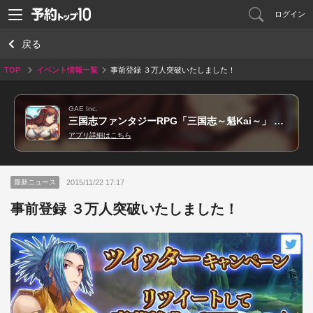
ログイン
戻る
TOP
イベント情報一覧
事前登録 ３万人突破いたしました！
GAE Inc.
三国志ファンタジーRPG「三国志～魁Kai～」 無料オンラインゲーム！
アプリ詳細はこちら
2015/11/22 17:17
最新ニュース
事前登録 ３万人突破いたしました！