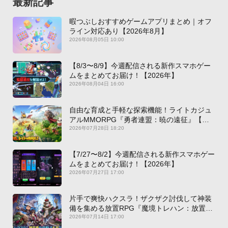
最新記事
暇つぶしおすすめゲームアプリまとめ｜オフ
ライン対応あり【2026年8月】
2026年08月05日 10:00
【8/3〜8/9】今週配信される新作スマホゲー
ムをまとめてお届け！【2026年】
2026年08月04日 16:00
自由な育成と手軽な探索機能！ライトカジュ
アルMMORPG『勇者連盟：暁の遠征』【最
新作PICKUP】
2026年07月28日 18:20
【7/27〜8/2】今週配信される新作スマホゲー
ムをまとめてお届け！【2026年】
2026年07月27日 17:00
片手で爽快ハクスラ！ザクザク討伐して神装
備を集める放置RPG『魔境トレハン：放置で
神装備』【最新作PICKUP】
2026年07月14日 17:00