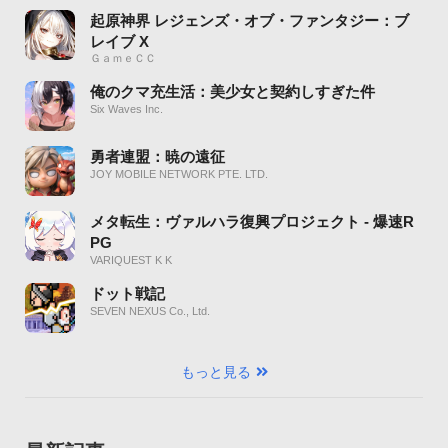
起原神界 レジェンズ・オブ・ファンタジー：ブ
レイブ X
ＧａｍｅＣＣ
俺のクマ充生活：美少女と契約しすぎた件
Six Waves Inc.
勇者連盟：暁の遠征
JOY MOBILE NETWORK PTE. LTD.
メタ転生：ヴァルハラ復興プロジェクト - 爆速R
PG
VARIQUEST K K
ドット戦記
SEVEN NEXUS Co., Ltd.
もっと見る